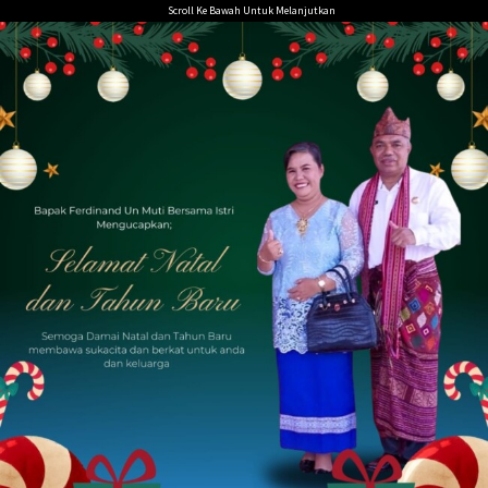
Loncat
Scroll Ke Bawah Untuk Melanjutkan
ke
konten