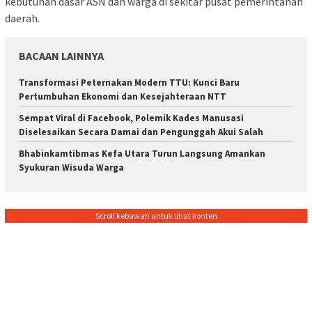
kebutuhan dasar ASN dan warga di sekitar pusat pemerintahan
daerah.
BACAAN LAINNYA
Transformasi Peternakan Modern TTU: Kunci Baru
Pertumbuhan Ekonomi dan Kesejahteraan NTT
Sempat Viral di Facebook, Polemik Kades Manusasi
Diselesaikan Secara Damai dan Pengunggah Akui Salah
Bhabinkamtibmas Kefa Utara Turun Langsung Amankan
Syukuran Wisuda Warga
Scroll kebawah untuk lihat konten