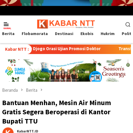
Menu
Mobile
Berita
Flobamorata
Destinasi
Ekobis
Hukrim
Polit
Djogo Orasi Ujian Promosi Doktor
Transformasi Peternaka
Kabar NTT :
Beranda
Berita
Bantuan Menhan, Mesin Air Minum
Gratis Segera Beroperasi di Kantor
Bupati TTU
KabarNTT.ID