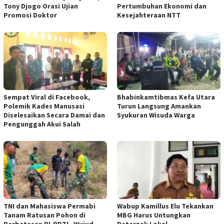
Tony Djogo Orasi Ujian
Pertumbuhan Ekonomi dan
Promosi Doktor
Kesejahteraan NTT
Sempat Viral di Facebook,
Bhabinkamtibmas Kefa Utara
Polemik Kades Manusasi
Turun Langsung Amankan
Diselesaikan Secara Damai dan
Syukuran Wisuda Warga
Pengunggah Akui Salah
TNI dan Mahasiswa Permabi
Wabup Kamillus Elu Tekankan
Tanam Ratusan Pohon di
MBG Harus Untungkan
Perbatasan RI-RDTL, Wujud
Peternak Lokal