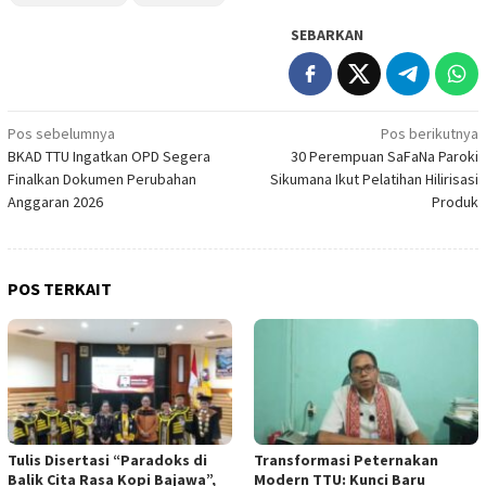
SEBARKAN
Navigasi
Pos sebelumnya
Pos berikutnya
BKAD TTU Ingatkan OPD Segera
30 Perempuan SaFaNa Paroki
pos
Finalkan Dokumen Perubahan
Sikumana Ikut Pelatihan Hilirisasi
Anggaran 2026
Produk
POS TERKAIT
Tulis Disertasi “Paradoks di
Transformasi Peternakan
Balik Cita Rasa Kopi Bajawa”,
Modern TTU: Kunci Baru