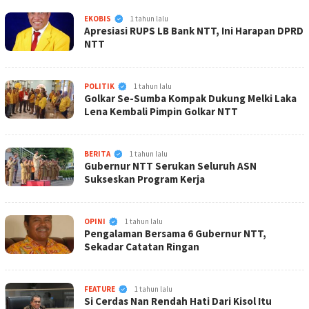
KabarNTT.ID
EKOBIS
1 tahun lalu
Apresiasi RUPS LB Bank NTT, Ini Harapan DPRD
NTT
KabarNTT.ID
POLITIK
1 tahun lalu
Golkar Se-Sumba Kompak Dukung Melki Laka
Lena Kembali Pimpin Golkar NTT
KabarNTT.ID
BERITA
1 tahun lalu
Gubernur NTT Serukan Seluruh ASN
Sukseskan Program Kerja
KabarNTT.ID
OPINI
1 tahun lalu
Pengalaman Bersama 6 Gubernur NTT,
Sekadar Catatan Ringan
KabarNTT.ID
FEATURE
1 tahun lalu
Si Cerdas Nan Rendah Hati Dari Kisol Itu