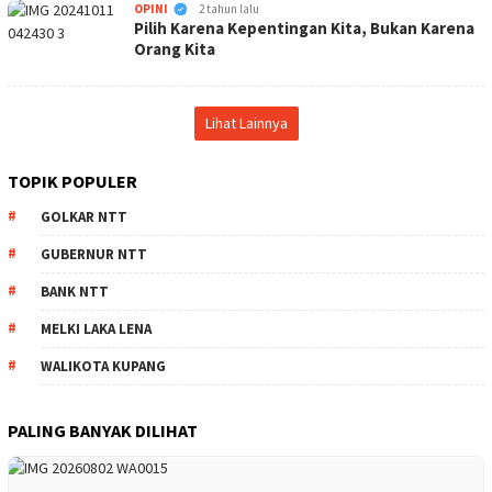
KabarNTT.ID
OPINI
2 tahun lalu
Pilih Karena Kepentingan Kita, Bukan Karena
Orang Kita
Lihat Lainnya
TOPIK POPULER
GOLKAR NTT
GUBERNUR NTT
BANK NTT
MELKI LAKA LENA
WALIKOTA KUPANG
PALING BANYAK DILIHAT