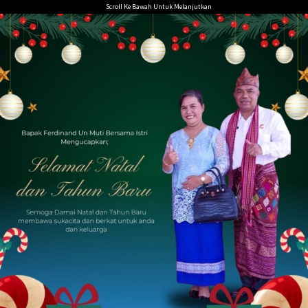
Loncat
Scroll Ke Bawah Untuk Melanjutkan
ke
konten