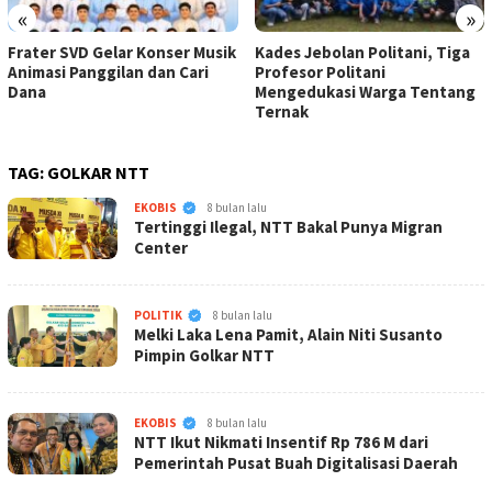
«
»
Frater SVD Gelar Konser Musik
Kades Jebolan Politani, Tiga
Animasi Panggilan dan Cari
Profesor Politani
Dana
Mengedukasi Warga Tentang
Ternak
TAG:
GOLKAR NTT
KabarNTT.ID
EKOBIS
8 bulan lalu
Tertinggi Ilegal, NTT Bakal Punya Migran
Center
KabarNTT.ID
POLITIK
8 bulan lalu
Melki Laka Lena Pamit, Alain Niti Susanto
Pimpin Golkar NTT
KabarNTT.ID
EKOBIS
8 bulan lalu
NTT Ikut Nikmati Insentif Rp 786 M dari
Pemerintah Pusat Buah Digitalisasi Daerah