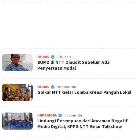
KabarNTT.ID
EKOBIS
9 bulan lalu
BUMD di NTT Diaudit Sebelum Ada
Penyertaan Modal
KabarNTT.ID
EKOBIS
10 bulan lalu
Golkar NTT Gelar Lomba Kreasi Pangan Lokal
KabarNTT.ID
HUMANIORA
1 tahun lalu
Lindungi Perempuan dari Ancaman Negatif
Media Digital, KPPG NTT Gelar Talkshow