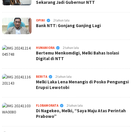
Sekarang Jadi Gubernur NTT
KabarNTT.ID
OPINI
2 tahun lalu
Bank NTT: Gonjang Ganjing Lagi
KabarNTT.ID
HUMANIORA
2 tahun lalu
Bertemu Menkomdigi, Melki Bahas Isolasi
Digital di NTT
KabarNTT.ID
BERITA
2 tahun lalu
Melki Laka Lena Menangis di Posko Pengungsi
Erupsi Lewotobi
KabarNTT.ID
FLOBAMORATA
2 tahun lalu
Di Nagekeo, Melki, “Saya Maju Atas Perintah
Prabowo”