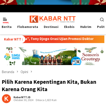
Menu
Mobile
Berita
Flobamorata
Destinasi
Ekobis
Hukrim
Polit
 Tony Djogo Orasi Ujian Promosi Doktor
Transformasi Pet
Kabar NTT :
Beranda
Opini
Pilih Karena Kepentingan Kita, Bukan
Karena Orang Kita
KabarNTT.ID
Oktober 30, 2024
Dibaca 1,823 Kali