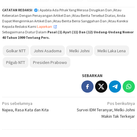
CATATAN REDAKSI
:
Apabila Ada Pihak Yang Merasa Dirugikan Dan /Atau
Keberatan Dengan Penayangan Artikel Dan /Atau Berita Tersebut Diatas, Anda
Dapat Mengirimkan Artikel Dan /Atau Berita Berisi Sanggahan Dan /Atau Koreksi
Kepada Redaksi Kami
Laporkan
,
Sebagaimana Diatur Dalam
Pasal (1) Ayat (11) Dan (12) Undang-Undang Nomor
40 Tahun 1999 Tentang Pers.
Golkar NTT
Johni Asadoma
Melki Johni
Melki Laka Lena
Pilgub NTT
Presiden Prabowo
SEBARKAN
Navigasi
Pos sebelumnya
Pos berikutnya
Najwa, Rasa Kata dan Kita
Survei IDM Teranyar, Melki-Johni
pos
Makin Tak Terkejar