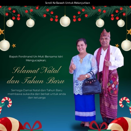
Loncat
Scroll Ke Bawah Untuk Melanjutkan
ke
konten