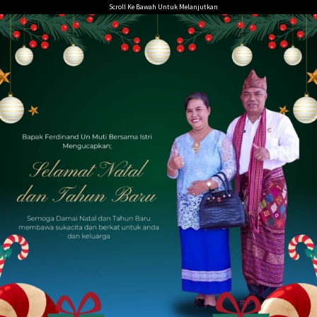
Loncat
Scroll Ke Bawah Untuk Melanjutkan
ke
konten