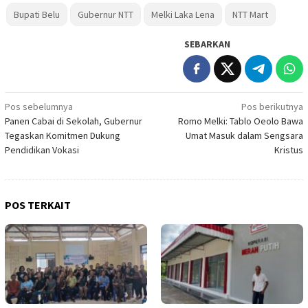
Bupati Belu
Gubernur NTT
Melki Laka Lena
NTT Mart
SEBARKAN
Navigasi
Pos sebelumnya
Pos berikutnya
Panen Cabai di Sekolah, Gubernur
Romo Melki: Tablo Oeolo Bawa
pos
Tegaskan Komitmen Dukung
Umat Masuk dalam Sengsara
Pendidikan Vokasi
Kristus
POS TERKAIT