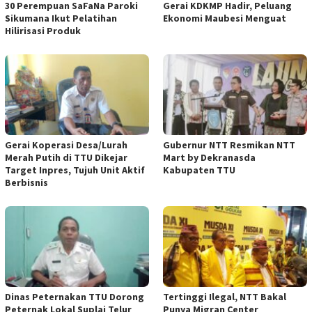
30 Perempuan SaFaNa Paroki
Gerai KDKMP Hadir, Peluang
Sikumana Ikut Pelatihan
Ekonomi Maubesi Menguat
Hilirisasi Produk
Gerai Koperasi Desa/Lurah
Gubernur NTT Resmikan NTT
Merah Putih di TTU Dikejar
Mart by Dekranasda
Target Inpres, Tujuh Unit Aktif
Kabupaten TTU
Berbisnis
Dinas Peternakan TTU Dorong
Tertinggi Ilegal, NTT Bakal
Peternak Lokal Suplai Telur
Punya Migran Center