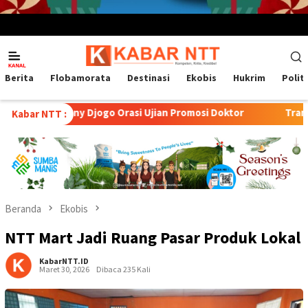
Menu
Mobile
Berita
Flobamorata
Destinasi
Ekobis
Hukrim
Polit
ny Djogo Orasi Ujian Promosi Doktor
Transformasi Petern
Kabar NTT :
Beranda
Ekobis
NTT Mart Jadi Ruang Pasar Produk Lokal
KabarNTT.ID
Maret 30, 2026
Dibaca 235 Kali