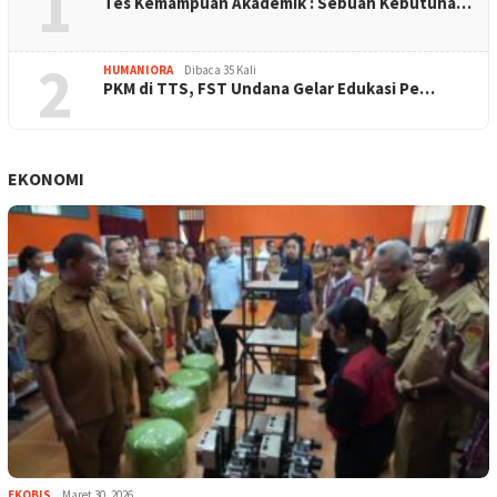
1
Tes Kemampuan Akademik : Sebuah Kebutuha…
2
HUMANIORA
Dibaca 35 Kali
PKM di TTS, FST Undana Gelar Edukasi Pe…
EKONOMI
EKOBIS
Maret 30, 2026