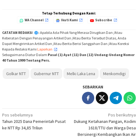
Tetap Terhubung Dengan Kami:
WA Channel
Ikuti Kami
Subscribe
CATATAN REDAKSI
:
Apabila Ada Pihak Yang Merasa Dirugikan Dan /Atau
Keberatan Dengan Penayangan Artikel Dan /Atau Berita Tersebut Diatas, Anda
Dapat Mengirimkan Artikel Dan /Atau Berita Berisi Sanggahan Dan /Atau Koreksi
Kepada Redaksi Kami
Laporkan
,
Sebagaimana Diatur Dalam
Pasal (1) Ayat (11) Dan (12) Undang-Undang Nomor
40 Tahun 1999 Tentang Pers.
Golkar NTT
Gubernur NTT
Melki Laka Lena
Menkomdigi
SEBARKAN
Navigasi
Pos sebelumnya
Pos berikutnya
Tahun 2025 Dana Pemerintah Pusat
Dukung Ketahanan Pangan, Kodim
pos
ke NTT Rp 34,85 Triliun
1618/TTU dan Warga Desa
Bersinergi Kembangkan Ikan Air