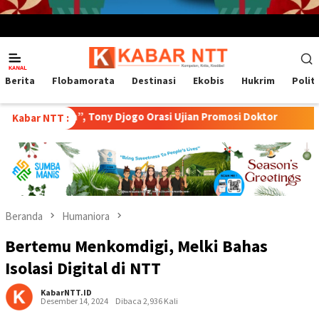
Menu
Mobile
Berita
Flobamorata
Destinasi
Ekobis
Hukrim
Polit
a”, Tony Djogo Orasi Ujian Promosi Doktor
Transformasi P
Kabar NTT :
Beranda
Humaniora
Bertemu Menkomdigi, Melki Bahas
Isolasi Digital di NTT
KabarNTT.ID
Desember 14, 2024
Dibaca 2,936 Kali