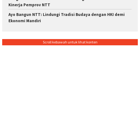
Kinerja Pemprov NTT
Ayo Bangun NTT: Lindungi Tradisi Budaya dengan HKI demi
Ekonomi Mandiri
Scroll kebawah untuk lihat konten