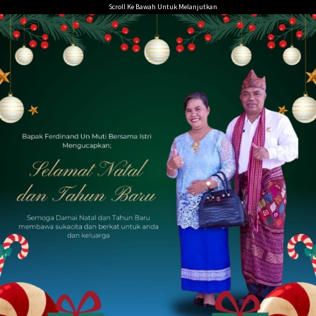
Loncat
Scroll Ke Bawah Untuk Melanjutkan
ke
konten