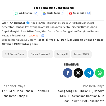
Tetap Terhubung Dengan Kami:
WA Channel
Ikuti Kami
Subscribe
CATATAN REDAKSI
:
Apabila Ada Pihak Yang Merasa Dirugikan Dan /Atau
Keberatan Dengan Penayangan Artikel Dan /Atau Berita Tersebut Diatas, Anda
Dapat Mengirimkan Artikel Dan /Atau Berita Berisi Sanggahan Dan /Atau Koreksi
Kepada Redaksi Kami
Laporkan
,
Sebagaimana Diatur Dalam
Pasal (1) Ayat (11) Dan (12) Undang-Undang Nomor
40 Tahun 1999 Tentang Pers.
BLT Dana Desa
Desa Banain B
Tahap III
tahun 2025
SEBARKAN
Navigasi
Pos sebelumnya
Pos berikutnya
17 KPM di Desa Banain B Terima BLT
Songsong HUT TNI ke-80, Dandim
pos
Dana Desa Tahap III
1618/TTU Serahkan Bantuan MCK
dan Tower Air di Desa Inbate