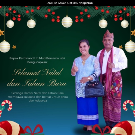
Loncat
Scroll Ke Bawah Untuk Melanjutkan
ke
konten