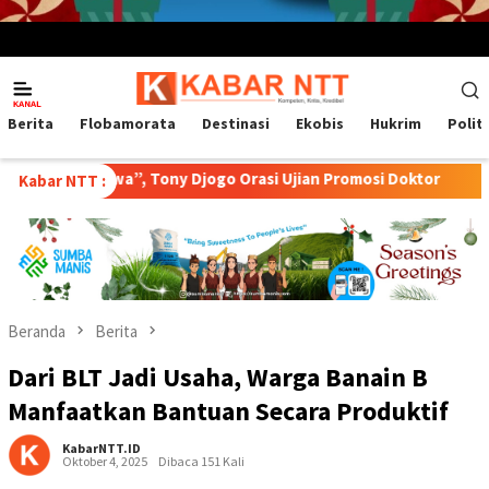
Menu
Mobile
Berita
Flobamorata
Destinasi
Ekobis
Hukrim
Polit
a”, Tony Djogo Orasi Ujian Promosi Doktor
Transformasi P
Kabar NTT :
Beranda
Berita
Dari BLT Jadi Usaha, Warga Banain B
Manfaatkan Bantuan Secara Produktif
KabarNTT.ID
Oktober 4, 2025
Dibaca 151 Kali