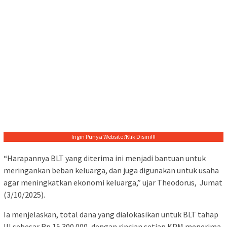
Ingin Punya Website?
Klik Disini!!!
“Harapannya BLT yang diterima ini menjadi bantuan untuk
meringankan beban keluarga, dan juga digunakan untuk usaha
agar meningkatkan ekonomi keluarga,” ujar Theodorus, Jumat
(3/10/2025).
Ia menjelaskan, total dana yang dialokasikan untuk BLT tahap
III sebesar Rp 15.300.000, dengan rincian setiap KPM menerima