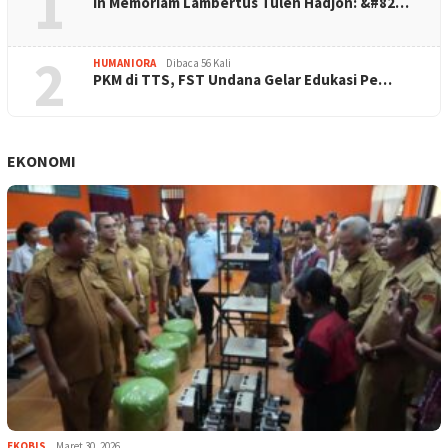
1
In Memoriam Lambertus Tulen Hadjon: &#82…
2
HUMANIORA
Dibaca 56 Kali
PKM di TTS, FST Undana Gelar Edukasi Pe…
EKONOMI
EKOBIS
Maret 30, 2026