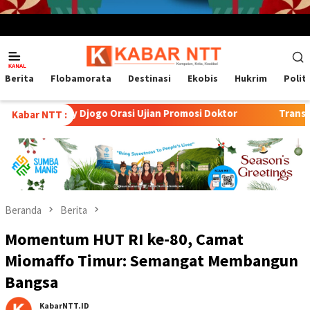
Menu
Mobile
Berita
Flobamorata
Destinasi
Ekobis
Hukrim
Polit
rasi Ujian Promosi Doktor
Transformasi Peternakan Mode
Kabar NTT :
Beranda
Berita
Momentum HUT RI ke-80, Camat
Miomaffo Timur: Semangat Membangun
Bangsa
KabarNTT.ID