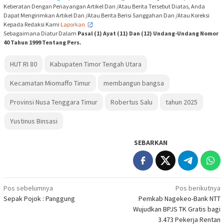
Keberatan Dengan Penayangan Artikel Dan /Atau Berita Tersebut Diatas, Anda
Dapat Mengirimkan Artikel Dan /Atau Berita Berisi Sanggahan Dan /Atau Koreksi
Kepada Redaksi Kami
Laporkan
,
Sebagaimana Diatur Dalam
Pasal (1) Ayat (11) Dan (12) Undang-Undang Nomor
40 Tahun 1999 Tentang Pers.
HUT RI 80
Kabupaten Timor Tengah Utara
Kecamatan Miomaffo Timur
membangun bangsa
Provinsi Nusa Tenggara Timur
Robertus Salu
tahun 2025
Yustinus Binsasi
SEBARKAN
Navigasi
Pos sebelumnya
Pos berikutnya
Sepak Pojok : Panggung
Pemkab Nagekeo-Bank NTT
pos
Wujudkan BPJS TK Gratis bagi
3.473 Pekerja Rentan