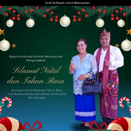
Loncat
Scroll Ke Bawah Untuk Melanjutkan
ke
konten