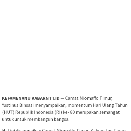
KEFAMENANU KABARNTT.ID
— Camat Miomaffo Timur,
Yustinus Binsasi menyampaikan, momentum Hari Ulang Tahun
(HUT) Republik Indonesia (RI) ke- 80 merupakan semangat
untuk untuk membangun bangsa.
Hal ini disampaikan Camat Miomaffo Timur, Kabupaten Timor