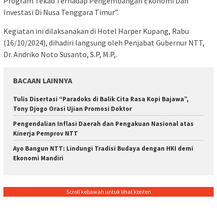
Program Tekad Terhadap Pengembangan Ekonomi Dan
Investasi Di Nusa Tenggara Timur”.
Kegiatan ini dilaksanakan di Hotel Harper Kupang, Rabu
(16/10/2024), dihadiri langsung oleh Penjabat Gubernur NTT,
Dr. Andriko Noto Susanto, S.P, M.P,.
BACAAN LAINNYA
Tulis Disertasi “Paradoks di Balik Cita Rasa Kopi Bajawa”,
Tony Djogo Orasi Ujian Promosi Doktor
Pengendalian Inflasi Daerah dan Pengakuan Nasional atas
Kinerja Pemprov NTT
Ayo Bangun NTT: Lindungi Tradisi Budaya dengan HKI demi
Ekonomi Mandiri
Scroll kebawah untuk lihat konten