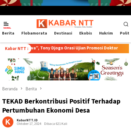
Menu
Mobile
Berita
Flobamorata
Destinasi
Ekobis
Hukrim
Polit
jawa”, Tony Djogo Orasi Ujian Promosi Doktor
Transformas
Kabar NTT :
Beranda
Berita
TEKAD Berkontribusi Positif Terhadap
Pertumbuhan Ekonomi Desa
KabarNTT.ID
Oktober 17, 2024
Dibaca 621 Kali