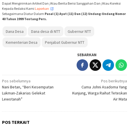
Dapat Mengirimkan Artikel Dan /Atau Berita Berisi Sanggahan Dan /Atau Koreksi
Kepada Redaksi Kami
Laporkan
,
Sebagaimana Diatur Dalam
Pasal (1) Ayat (11) Dan (12) Undang-Undang Nomor
40 Tahun 1999 Tentang Pers.
Dana Desa
Dana desa di NTT
Gubernur NTT
Kementerian Desa
Penjabat Gubernur NTT
SEBARKAN
Navigasi
Pos sebelumnya
Pos berikutnya
Nani Betan, “Beri Kesempatan
Cuma Johni Asadoma Yang
pos
Lukman-Zakarias Gelekat
Kunjung, Warga Raihat Teteskan
Lewotanah”
Air Mata
POS TERKAIT