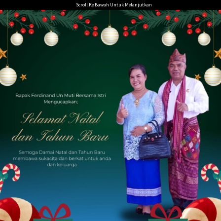
Loncat
Scroll Ke Bawah Untuk Melanjutkan
ke
konten