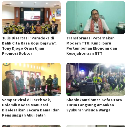
Tulis Disertasi “Paradoks di
Transformasi Peternakan
Balik Cita Rasa Kopi Bajawa”,
Modern TTU: Kunci Baru
Tony Djogo Orasi Ujian
Pertumbuhan Ekonomi dan
Promosi Doktor
Kesejahteraan NTT
Sempat Viral di Facebook,
Bhabinkamtibmas Kefa Utara
Polemik Kades Manusasi
Turun Langsung Amankan
Diselesaikan Secara Damai dan
Syukuran Wisuda Warga
Pengunggah Akui Salah