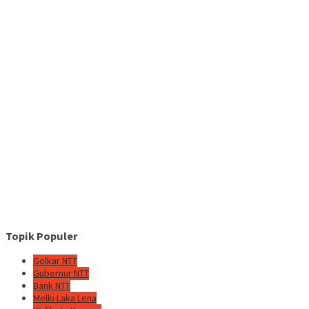
Topik Populer
Golkar NTT
Gubernur NTT
Bank NTT
Melki Laka Lena