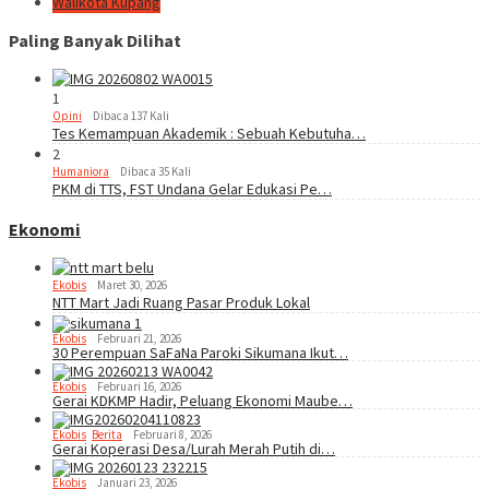
Walikota Kupang
Paling Banyak Dilihat
1
Opini
Dibaca 137 Kali
Tes Kemampuan Akademik : Sebuah Kebutuha…
2
Humaniora
Dibaca 35 Kali
PKM di TTS, FST Undana Gelar Edukasi Pe…
Ekonomi
Ekobis
Maret 30, 2026
NTT Mart Jadi Ruang Pasar Produk Lokal
Ekobis
Februari 21, 2026
30 Perempuan SaFaNa Paroki Sikumana Ikut…
Ekobis
Februari 16, 2026
Gerai KDKMP Hadir, Peluang Ekonomi Maube…
Ekobis
,
Berita
Februari 8, 2026
Gerai Koperasi Desa/Lurah Merah Putih di…
Ekobis
Januari 23, 2026