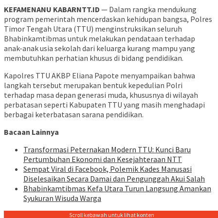
KEFAMENANU KABARNTT.ID
— Dalam rangka mendukung
program pemerintah mencerdaskan kehidupan bangsa, Polres
Timor Tengah Utara (TTU) menginstruksikan seluruh
Bhabinkamtibmas untuk melakukan pendataan terhadap
anak-anak usia sekolah dari keluarga kurang mampu yang
membutuhkan perhatian khusus di bidang pendidikan.
Kapolres TTU AKBP Eliana Papote menyampaikan bahwa
langkah tersebut merupakan bentuk kepedulian Polri
terhadap masa depan generasi muda, khususnya di wilayah
perbatasan seperti Kabupaten TTU yang masih menghadapi
berbagai keterbatasan sarana pendidikan.
Bacaan Lainnya
Transformasi Peternakan Modern TTU: Kunci Baru
Pertumbuhan Ekonomi dan Kesejahteraan NTT
Sempat Viral di Facebook, Polemik Kades Manusasi
Diselesaikan Secara Damai dan Pengunggah Akui Salah
Bhabinkamtibmas Kefa Utara Turun Langsung Amankan
Syukuran Wisuda Warga
Scroll kebawah untuk lihat konten