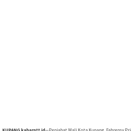
KUPANG kabarntt.id
—Penjabat Wali Kota Kupang, Fahrensy Pri