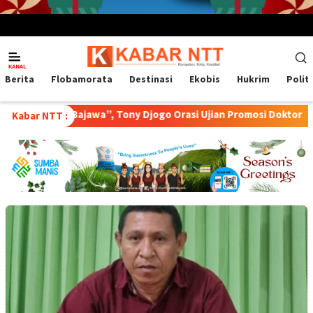
Menu
Mobile
Berita
Flobamorata
Destinasi
Ekobis
Hukrim
Polit
a Kopi Bajawa”, Tony Djogo Orasi Ujian Promosi Doktor
Tran
Kabar NTT :