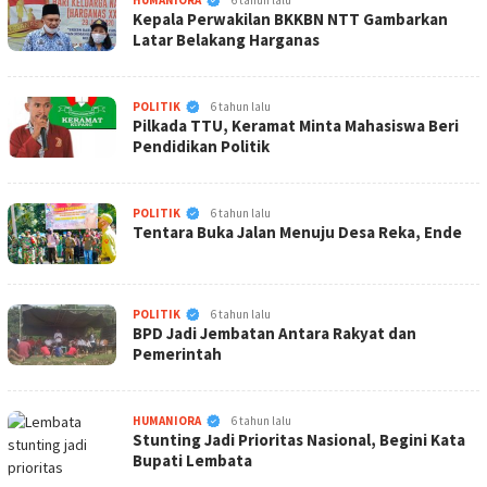
HUMANIORA
6 tahun lalu
Kepala Perwakilan BKKBN NTT Gambarkan
Latar Belakang Harganas
KabarNTT.ID
POLITIK
6 tahun lalu
Pilkada TTU, Keramat Minta Mahasiswa Beri
Pendidikan Politik
KabarNTT.ID
POLITIK
6 tahun lalu
Tentara Buka Jalan Menuju Desa Reka, Ende
KabarNTT.ID
POLITIK
6 tahun lalu
BPD Jadi Jembatan Antara Rakyat dan
Pemerintah
KabarNTT.ID
HUMANIORA
6 tahun lalu
Stunting Jadi Prioritas Nasional, Begini Kata
Bupati Lembata