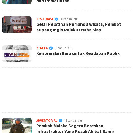
dari Pemerintah
KabarNTT.ID
DESTINASI
6 tahun lalu
Gelar Pelatihan Pemandu Wisata, Pemkot
Kupang Ingin Pelaku Usaha Siap
KabarNTT.ID
BERITA
6 tahun lalu
Kenormalan Baru untuk Keadaban Publik
KabarNTT.ID
ADVERTORIAL
6 tahun lalu
Pemkab Malaka Segera Bereskan
Infrastruktur Yang Rusak Akibat Banjir