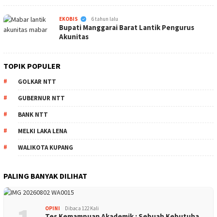
KabarNTT.ID
EKOBIS
6 tahun lalu
Bupati Manggarai Barat Lantik Pengurus
Akunitas
TOPIK POPULER
GOLKAR NTT
GUBERNUR NTT
BANK NTT
MELKI LAKA LENA
WALIKOTA KUPANG
PALING BANYAK DILIHAT
OPINI
Dibaca 122 Kali
Tes Kemampuan Akademik : Sebuah Kebutuha…