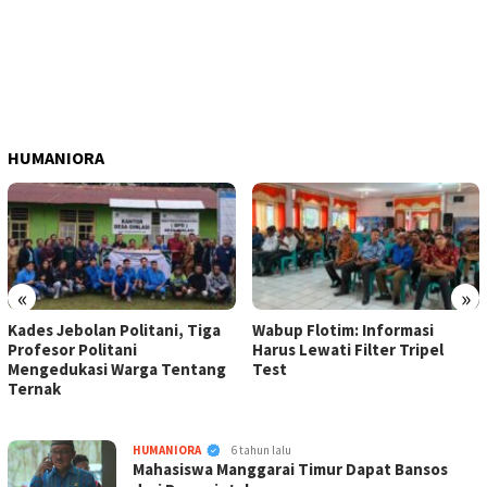
HUMANIORA
«
»
Kades Jebolan Politani, Tiga
Wabup Flotim: Informasi
Profesor Politani
Harus Lewati Filter Tripel
Mengedukasi Warga Tentang
Test
Ternak
KABAR
KabarNTT.ID
HUMANIORA
6 tahun lalu
NTT
Mahasiswa Manggarai Timur Dapat Bansos