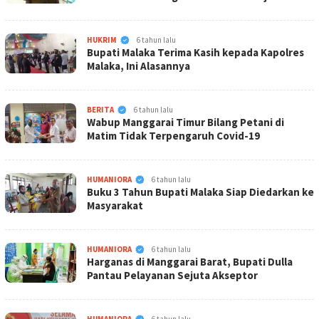
KabarNTT.ID
HUKRIM
6 tahun lalu
Bupati Malaka Terima Kasih kepada Kapolres
Malaka, Ini Alasannya
KabarNTT.ID
BERITA
6 tahun lalu
Wabup Manggarai Timur Bilang Petani di
Matim Tidak Terpengaruh Covid-19
KabarNTT.ID
HUMANIORA
6 tahun lalu
Buku 3 Tahun Bupati Malaka Siap Diedarkan ke
Masyarakat
KabarNTT.ID
HUMANIORA
6 tahun lalu
Harganas di Manggarai Barat, Bupati Dulla
Pantau Pelayanan Sejuta Akseptor
KabarNTT.ID