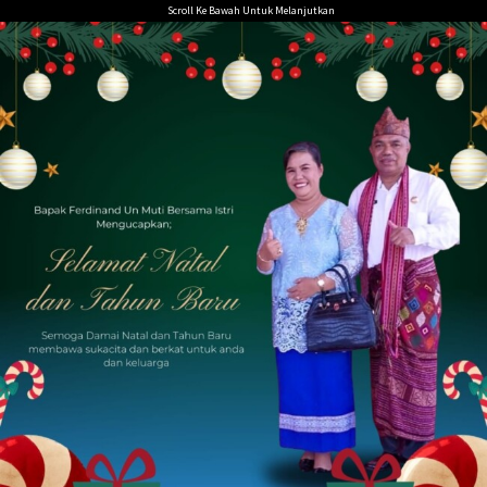
Loncat
Scroll Ke Bawah Untuk Melanjutkan
ke
konten