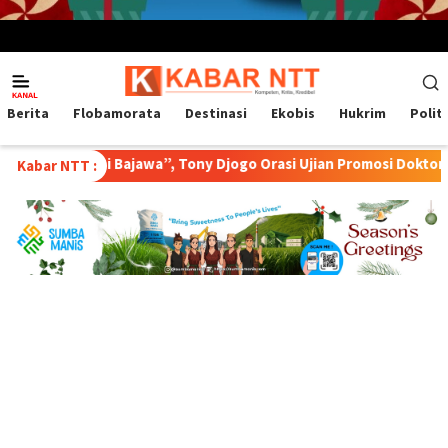
Menu
Mobile
Berita
Flobamorata
Destinasi
Ekobis
Hukrim
Polit
sa Kopi Bajawa”, Tony Djogo Orasi Ujian Promosi Doktor
Tr
Kabar NTT :