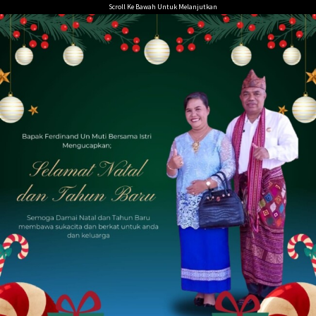
Loncat
Scroll Ke Bawah Untuk Melanjutkan
ke
konten