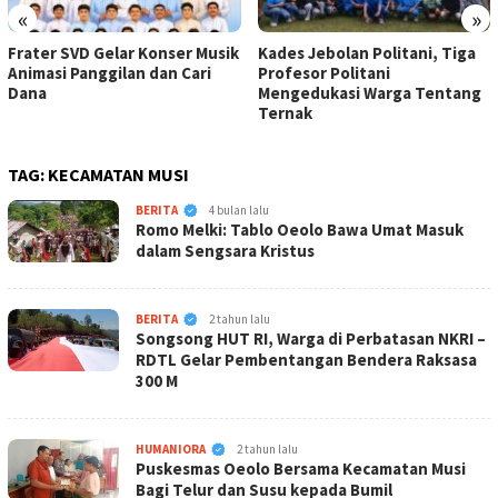
«
»
Frater SVD Gelar Konser Musik
Kades Jebolan Politani, Tiga
Animasi Panggilan dan Cari
Profesor Politani
Dana
Mengedukasi Warga Tentang
Ternak
TAG:
KECAMATAN MUSI
KabarNTT.ID
BERITA
4 bulan lalu
Romo Melki: Tablo Oeolo Bawa Umat Masuk
dalam Sengsara Kristus
KabarNTT.ID
BERITA
2 tahun lalu
Songsong HUT RI, Warga di Perbatasan NKRI –
RDTL Gelar Pembentangan Bendera Raksasa
300 M
KabarNTT.ID
HUMANIORA
2 tahun lalu
Puskesmas Oeolo Bersama Kecamatan Musi
Bagi Telur dan Susu kepada Bumil