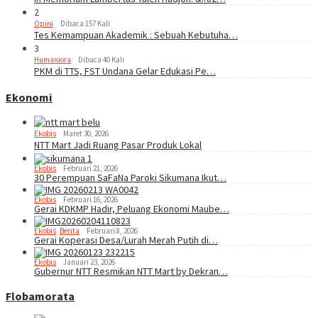
2
Opini
Dibaca 157 Kali
Tes Kemampuan Akademik : Sebuah Kebutuha…
3
Humaniora
Dibaca 40 Kali
PKM di TTS, FST Undana Gelar Edukasi Pe…
Ekonomi
Ekobis
Maret 30, 2026
NTT Mart Jadi Ruang Pasar Produk Lokal
Ekobis
Februari 21, 2026
30 Perempuan SaFaNa Paroki Sikumana Ikut…
Ekobis
Februari 16, 2026
Gerai KDKMP Hadir, Peluang Ekonomi Maube…
Ekobis
,
Berita
Februari 8, 2026
Gerai Koperasi Desa/Lurah Merah Putih di…
Ekobis
Januari 23, 2026
Gubernur NTT Resmikan NTT Mart by Dekran…
Flobamorata