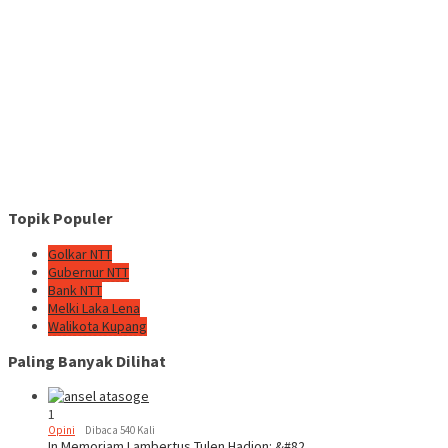
Topik Populer
Golkar NTT
Gubernur NTT
Bank NTT
Melki Laka Lena
Walikota Kupang
Paling Banyak Dilihat
1
Opini
Dibaca 540 Kali
In Memoriam Lambertus Tulen Hadjon: &#82…