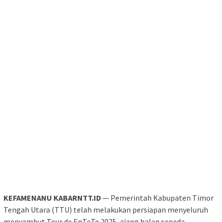
KEFAMENANU KABARNTT.ID
— Pemerintah Kabupaten Timor
Tengah Utara (TTU) telah melakukan persiapan menyeluruh
menyambut Tour de EnTeTe 2025, ajang balap sepeda