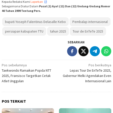
Kepada Redaksi Kami
Laporkan
,
Sebagaimana Diatur Dalam
Pasal (1) Ayat (11) Dan (12) Undang-Undang Nomor
40 Tahun 1999 Tentang Pers.
bupati Yoseph Falentinus Delasalle Kebo
Pembalap internasional
persiapan kabupaten TTU
tahun 2025
Tour de EnTeTe 2025
SEBARKAN
Navigasi
Pos sebelumnya
Pos berikutnya
Taekwondo Ramaikan Popda NTT
Lepas Tour De EnTeTe 2025,
pos
2025, Fransisco Targetkan Cetak
Gubernur Melki Agendakan Even
Atlet Unggulan
Internasional Lain
POS TERKAIT