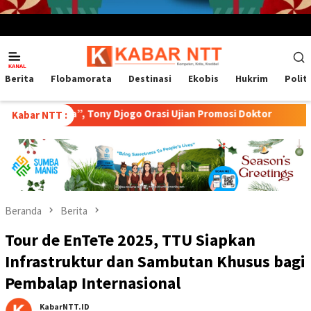
Menu
Mobile
Berita
Flobamorata
Destinasi
Ekobis
Hukrim
Polit
wa”, Tony Djogo Orasi Ujian Promosi Doktor
Transformasi 
Kabar NTT :
Beranda
Berita
Tour de EnTeTe 2025, TTU Siapkan
Infrastruktur dan Sambutan Khusus bagi
Pembalap Internasional
KabarNTT.ID