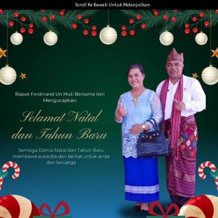
Loncat
Scroll Ke Bawah Untuk Melanjutkan
ke
konten