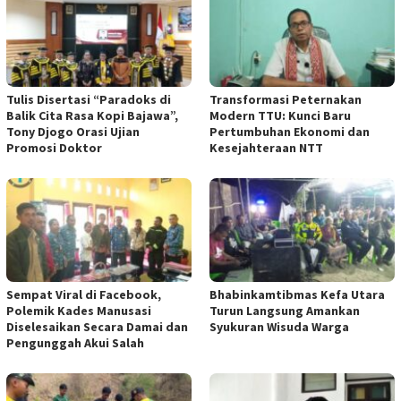
Tulis Disertasi “Paradoks di
Transformasi Peternakan
Balik Cita Rasa Kopi Bajawa”,
Modern TTU: Kunci Baru
Tony Djogo Orasi Ujian
Pertumbuhan Ekonomi dan
Promosi Doktor
Kesejahteraan NTT
Sempat Viral di Facebook,
Bhabinkamtibmas Kefa Utara
Polemik Kades Manusasi
Turun Langsung Amankan
Diselesaikan Secara Damai dan
Syukuran Wisuda Warga
Pengunggah Akui Salah