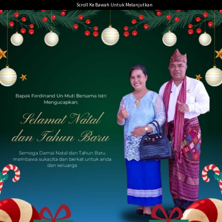
Loncat
Scroll Ke Bawah Untuk Melanjutkan
ke
konten