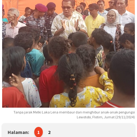
Tanpa jarak Melki Laka Lena membaur dan menghibur anak-anak pengungsi
Lewotobi, Flotim, Jumat (29/11/2024)
Halaman:
1
2