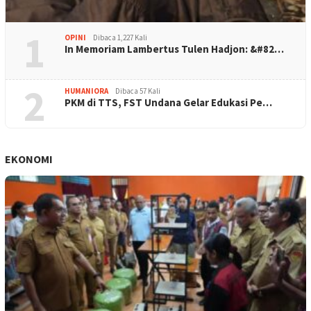
1
OPINI
Dibaca 1,227 Kali
In Memoriam Lambertus Tulen Hadjon: &#82…
2
HUMANIORA
Dibaca 57 Kali
PKM di TTS, FST Undana Gelar Edukasi Pe…
EKONOMI