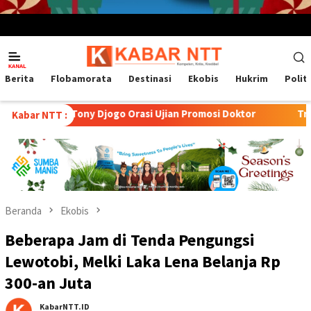
Menu
Mobile
Berita
Flobamorata
Destinasi
Ekobis
Hukrim
Polit
jogo Orasi Ujian Promosi Doktor
Transformasi Peternakan
Kabar NTT :
Beranda
Ekobis
Beberapa Jam di Tenda Pengungsi
Lewotobi, Melki Laka Lena Belanja Rp
300-an Juta
KabarNTT.ID