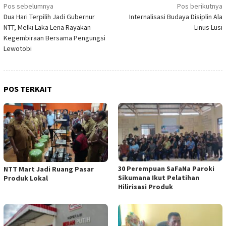
Navigasi
Pos sebelumnya
Pos berikutnya
Dua Hari Terpilih Jadi Gubernur
Internalisasi Budaya Disiplin Ala
pos
NTT, Melki Laka Lena Rayakan
Linus Lusi
Kegembiraan Bersama Pengungsi
Lewotobi
POS TERKAIT
30 Perempuan SaFaNa Paroki
NTT Mart Jadi Ruang Pasar
Sikumana Ikut Pelatihan
Produk Lokal
Hilirisasi Produk