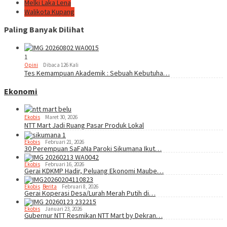
Melki Laka Lena
Walikota Kupang
Paling Banyak Dilihat
1
Opini
Dibaca 126 Kali
Tes Kemampuan Akademik : Sebuah Kebutuha…
Ekonomi
Ekobis
Maret 30, 2026
NTT Mart Jadi Ruang Pasar Produk Lokal
Ekobis
Februari 21, 2026
30 Perempuan SaFaNa Paroki Sikumana Ikut…
Ekobis
Februari 16, 2026
Gerai KDKMP Hadir, Peluang Ekonomi Maube…
Ekobis
,
Berita
Februari 8, 2026
Gerai Koperasi Desa/Lurah Merah Putih di…
Ekobis
Januari 23, 2026
Gubernur NTT Resmikan NTT Mart by Dekran…