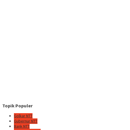
Topik Populer
Golkar NTT
Gubernur NTT
Bank NTT