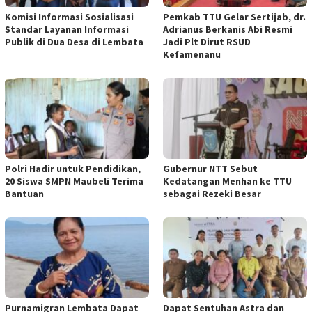
Komisi Informasi Sosialisasi
Pemkab TTU Gelar Sertijab, dr.
Standar Layanan Informasi
Adrianus Berkanis Abi Resmi
Publik di Dua Desa di Lembata
Jadi Plt Dirut RSUD
Kefamenanu
Polri Hadir untuk Pendidikan,
Gubernur NTT Sebut
20 Siswa SMPN Maubeli Terima
Kedatangan Menhan ke TTU
Bantuan
sebagai Rezeki Besar
Purnamigran Lembata Dapat
Dapat Sentuhan Astra dan