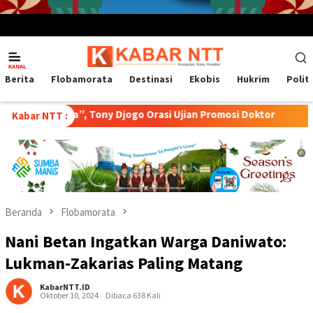
Menu
Mobile
Berita
Flobamorata
Destinasi
Ekobis
Hukrim
Polit
wa”, Tony Djogo Orasi Ujian Promosi Doktor
Transformasi 
Kabar NTT :
Beranda
Flobamorata
Nani Betan Ingatkan Warga Daniwato:
Lukman-Zakarias Paling Matang
KabarNTT.ID
Oktober 10, 2024
Dibaca 638 Kali