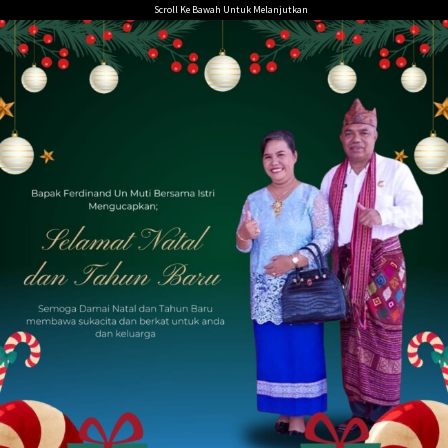
Loncat
Scroll Ke Bawah Untuk Melanjutkan
ke
konten