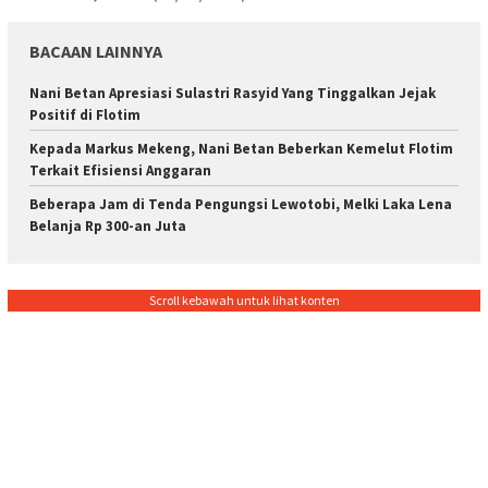
BACAAN LAINNYA
Nani Betan Apresiasi Sulastri Rasyid Yang Tinggalkan Jejak
Positif di Flotim
Kepada Markus Mekeng, Nani Betan Beberkan Kemelut Flotim
Terkait Efisiensi Anggaran
Beberapa Jam di Tenda Pengungsi Lewotobi, Melki Laka Lena
Belanja Rp 300-an Juta
Scroll kebawah untuk lihat konten