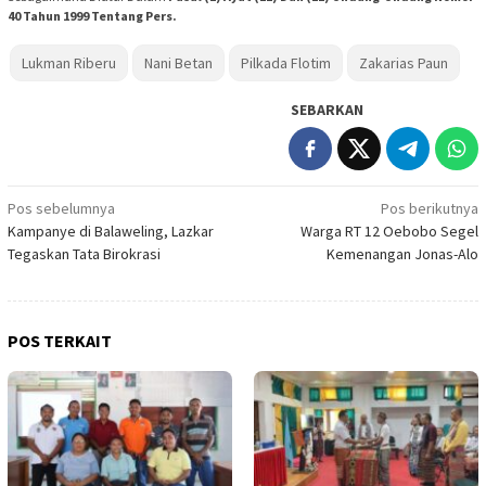
40 Tahun 1999 Tentang Pers.
Lukman Riberu
Nani Betan
Pilkada Flotim
Zakarias Paun
SEBARKAN
Navigasi
Pos sebelumnya
Pos berikutnya
Kampanye di Balaweling, Lazkar
Warga RT 12 Oebobo Segel
pos
Tegaskan Tata Birokrasi
Kemenangan Jonas-Alo
POS TERKAIT