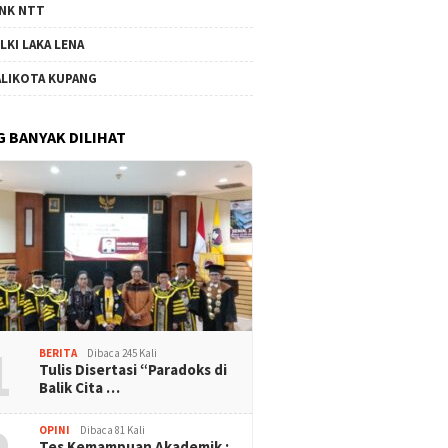
NK NTT
LKI LAKA LENA
LIKOTA KUPANG
G BANYAK DILIHAT
1
BERITA
Dibaca 245 Kali
Tulis Disertasi “Paradoks di
Balik Cita …
OPINI
Dibaca 81 Kali
Tes Kemampuan Akademik :