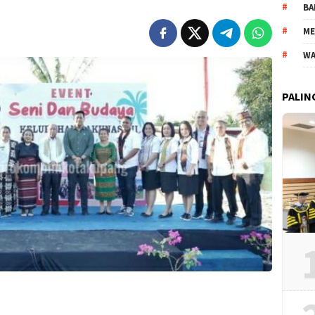
BA
ME
WA
PALIN