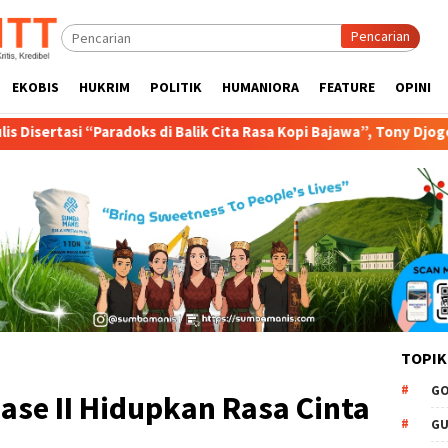
Pencarian
EKOBIS
HUKRIM
POLITIK
HUMANIORA
FEATURE
OPINI
ks di Balik Cita Rasa Kopi Bajawa”, Tony Djogo Orasi Ujian Promosi
TOPIK
GO
se II Hidupkan Rasa Cinta
GU