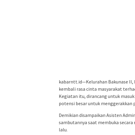
kabarntt.id—Kelurahan Bakunase II
kembali rasa cinta masyarakat terhad
Kegiatan itu, dirancang untuk masu
potensi besar untuk menggerakkan 
Demikian disampaikan Asisten Admin
sambutannya saat membuka secara r
lalu.