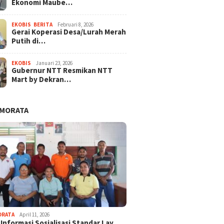
Ekonomi Maube…
EKOBIS
,
BERITA
Februari 8, 2026
Gerai Koperasi Desa/Lurah Merah
Putih di…
EKOBIS
Januari 23, 2026
Gubernur NTT Resmikan NTT
Mart by Dekran…
AMORATA
ORATA
April 11, 2026
 Informasi Sosialisasi Standar Lay…