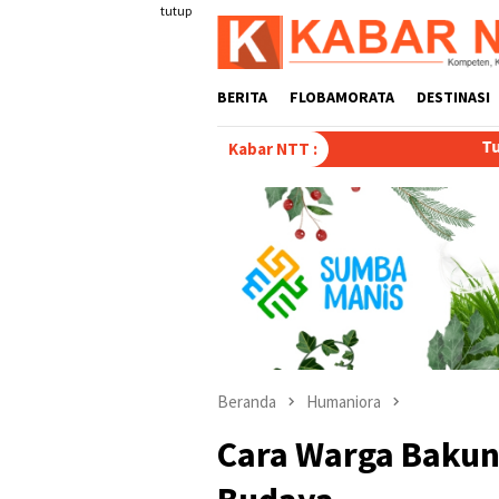
Loncat
tutup
ke
konten
BERITA
FLOBAMORATA
DESTINASI
Tulis Disertasi “Parado
Kabar NTT :
Beranda
Humaniora
Cara Warga Bakuna