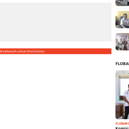
oll kebawah untuk lihat konten
FLOB
FLOBAM
Komisi