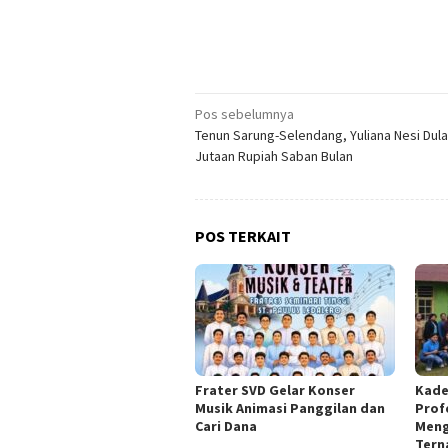
Navigasi
Pos sebelumnya
Tenun Sarung-Selendang, Yuliana Nesi Dul
pos
Jutaan Rupiah Saban Bulan
POS TERKAIT
Frater SVD Gelar Konser
Kade
Musik Animasi Panggilan dan
Prof
Cari Dana
Meng
Tern