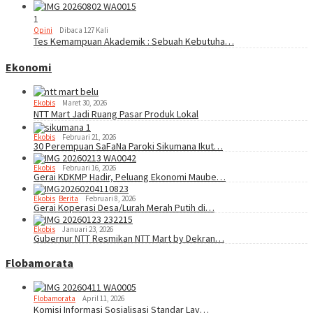
1
Opini
Dibaca 127 Kali
Tes Kemampuan Akademik : Sebuah Kebutuha…
Ekonomi
Ekobis
Maret 30, 2026
NTT Mart Jadi Ruang Pasar Produk Lokal
Ekobis
Februari 21, 2026
30 Perempuan SaFaNa Paroki Sikumana Ikut…
Ekobis
Februari 16, 2026
Gerai KDKMP Hadir, Peluang Ekonomi Maube…
Ekobis
,
Berita
Februari 8, 2026
Gerai Koperasi Desa/Lurah Merah Putih di…
Ekobis
Januari 23, 2026
Gubernur NTT Resmikan NTT Mart by Dekran…
Flobamorata
Flobamorata
April 11, 2026
Komisi Informasi Sosialisasi Standar Lay…