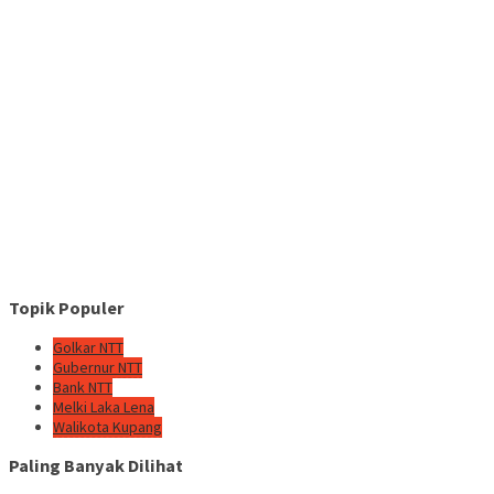
Topik Populer
Golkar NTT
Gubernur NTT
Bank NTT
Melki Laka Lena
Walikota Kupang
Paling Banyak Dilihat