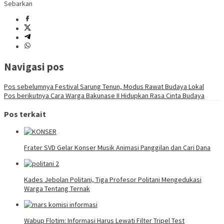
Sebarkan
Navigasi pos
Pos sebelumnya
Festival Sarung Tenun, Modus Rawat Budaya Lokal
Pos berikutnya
Cara Warga Bakunase II Hidupkan Rasa Cinta Budaya
Pos terkait
Frater SVD Gelar Konser Musik Animasi Panggilan dan Cari Dana
Kades Jebolan Politani, Tiga Profesor Politani Mengedukasi
Warga Tentang Ternak
Wabup Flotim: Informasi Harus Lewati Filter Tripel Test