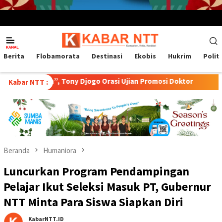
Menu
Mobile
Berita
Flobamorata
Destinasi
Ekobis
Hukrim
Polit
wa”, Tony Djogo Orasi Ujian Promosi Doktor
Transformasi 
Kabar NTT :
Beranda
Humaniora
Luncurkan Program Pendampingan
Pelajar Ikut Seleksi Masuk PT, Gubernur
NTT Minta Para Siswa Siapkan Diri
KabarNTT.ID