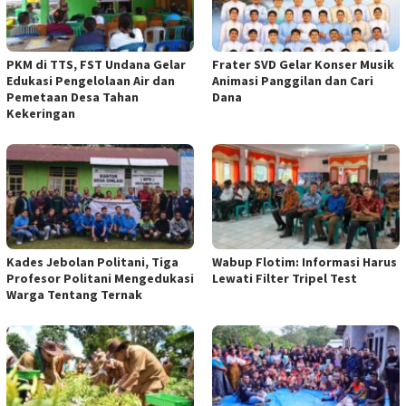
PKM di TTS, FST Undana Gelar
Frater SVD Gelar Konser Musik
Edukasi Pengelolaan Air dan
Animasi Panggilan dan Cari
Pemetaan Desa Tahan
Dana
Kekeringan
Kades Jebolan Politani, Tiga
Wabup Flotim: Informasi Harus
Profesor Politani Mengedukasi
Lewati Filter Tripel Test
Warga Tentang Ternak