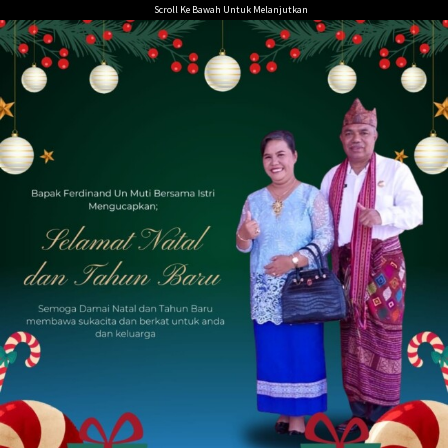
Loncat
Scroll Ke Bawah Untuk Melanjutkan
ke
konten