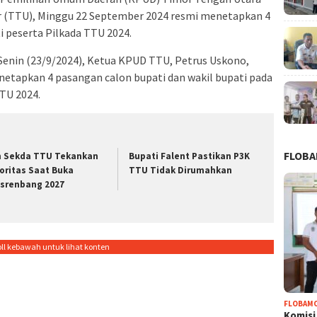
r (TTU), Minggu 22 September 2024 resmi menetapkan 4
i peserta Pilkada TTU 2024.
i, Senin (23/9/2024), Ketua KPUD TTU, Petrus Uskono,
tapkan 4 pasangan calon bupati dan wakil bupati pada
TU 2024.
FLOB
h Sekda TTU Tekankan
Bupati Falent Pastikan P3K
ioritas Saat Buka
TTU Tidak Dirumahkan
srenbang 2027
oll kebawah untuk lihat konten
FLOBAM
Komisi