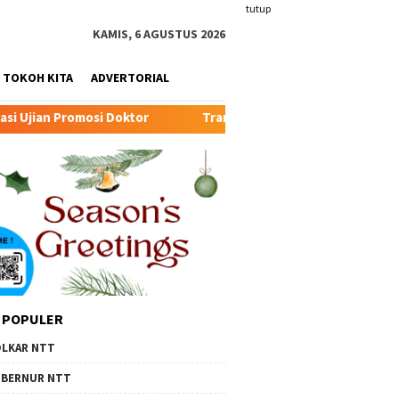
tutup
KAMIS, 6 AGUSTUS 2026
TOKOH KITA
ADVERTORIAL
r
Transformasi Peternakan Modern TTU: Kunci Baru Per
 POPULER
LKAR NTT
BERNUR NTT