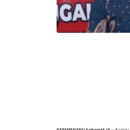
KEFAMENANU kabarntt.id
— Komisi