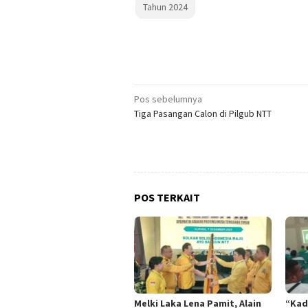
Tahun 2024
Navigasi
Pos sebelumnya
Tiga Pasangan Calon di Pilgub NTT
pos
POS TERKAIT
Melki Laka Lena Pamit, Alain
“Kad