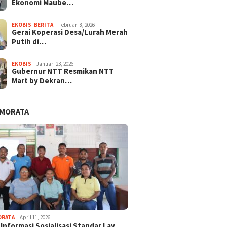
Ekonomi Maube…
EKOBIS
,
BERITA
Februari 8, 2026
Gerai Koperasi Desa/Lurah Merah
Putih di…
EKOBIS
Januari 23, 2026
Gubernur NTT Resmikan NTT
Mart by Dekran…
AMORATA
ORATA
April 11, 2026
 Informasi Sosialisasi Standar Lay…