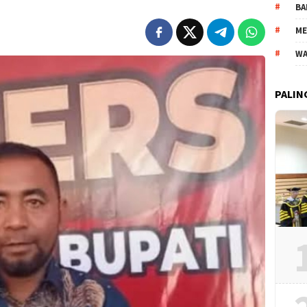
BA
ME
WA
PALIN