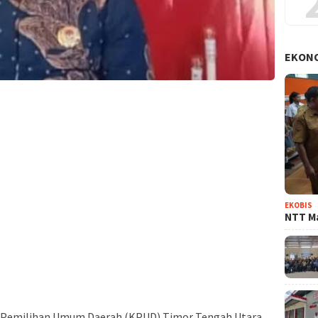
EKON
EKOBIS
NTT Ma
 Pemilihan Umum Daerah (KPUD) Timor Tengah Utara