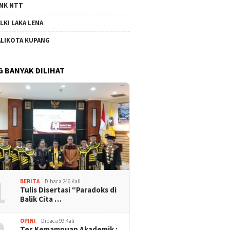
NK NTT
LKI LAKA LENA
LIKOTA KUPANG
G BANYAK DILIHAT
1
BERITA
Dibaca 246 Kali
Tulis Disertasi “Paradoks di
Balik Cita …
OPINI
Dibaca 99 Kali
Tes Kemampuan Akademik :