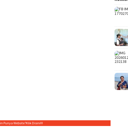
gin Punya Website?
Klik Disini!!!