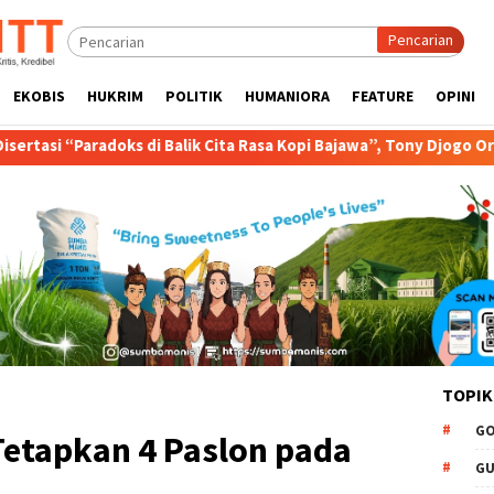
Pencarian
EKOBIS
HUKRIM
POLITIK
HUMANIORA
FEATURE
OPINI
alik Cita Rasa Kopi Bajawa”, Tony Djogo Orasi Ujian Promosi Dokto
TOPIK
GO
etapkan 4 Paslon pada
GU