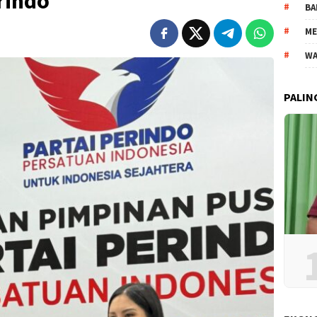
rindo
BA
ME
WA
PALIN