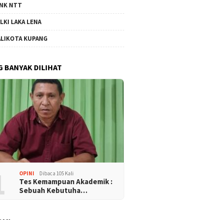
NK NTT
LKI LAKA LENA
LIKOTA KUPANG
G BANYAK DILIHAT
1
OPINI
Dibaca 105 Kali
Tes Kemampuan Akademik :
Sebuah Kebutuha…