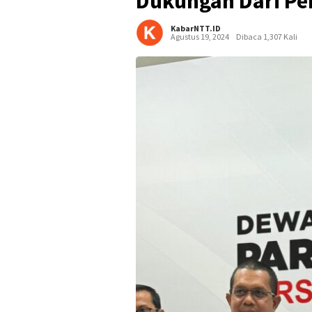
Dukungan Dari Pe
KabarNTT.ID
Agustus 19, 2024
Dibaca 1,307 Kali