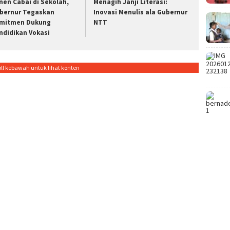
nen Cabai di Sekolah,
Menagih Janji Literasi:
bernur Tegaskan
Inovasi Menulis ala Gubernur
mitmen Dukung
NTT
ndidikan Vokasi
oll kebawah untuk lihat konten