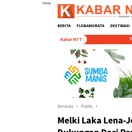
Loncat
tutup
ke
konten
BERITA
FLOBAMORATA
DESTINASI
Tulis Disertasi “Paradoks
Kabar NTT :
Beranda
Politik
Melki Laka Lena-