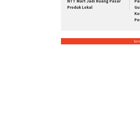
NTT Mart Jadi Ruang Pasar
Pa
Produk Lokal
Gu
Ko
Pe
Scr