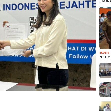
EKON
EKOBIS
NTT Ma