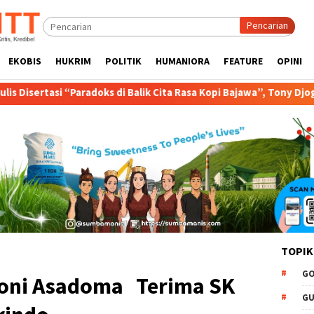
Pencarian
EKOBIS
HUKRIM
POLITIK
HUMANIORA
FEATURE
OPINI
 di Balik Cita Rasa Kopi Bajawa”, Tony Djogo Orasi Ujian Promosi D
TOPIK
GO
Joni Asadoma Terima SK
GU