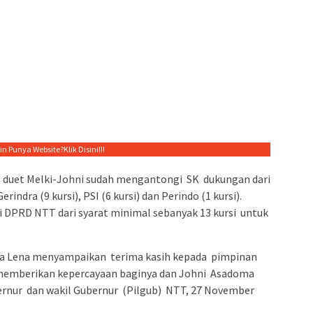
gin Punya Website?
Klik Disini!!!
a duet Melki-Johni sudah mengantongi SK dukungan dari
erindra (9 kursi), PSI (6 kursi) dan Perindo (1 kursi).
i DPRD NTT dari syarat minimal sebanyak 13 kursi untuk
aka Lena menyampaikan terima kasih kepada pimpinan
h memberikan kepercayaan baginya dan Johni Asadoma
rnur dan wakil Gubernur (Pilgub) NTT, 27 November