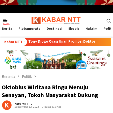
Menu
Mobile
Berita
Flobamorata
Destinasi
Ekobis
Hukrim
Polit
Tony Djogo Orasi Ujian Promosi Doktor
Transformasi Peter
Kabar NTT :
Beranda
Politik
Oktobius Wiritana Ringu Menuju
Senayan, Tokoh Masyarakat Dukung
KabarNTT.ID
September 12, 2023
Dibaca 819 Kali