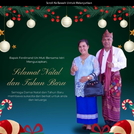
Loncat
Scroll Ke Bawah Untuk Melanjutkan
ke
konten