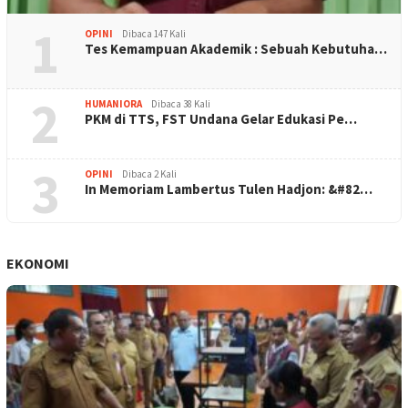
1
OPINI
Dibaca 147 Kali
Tes Kemampuan Akademik : Sebuah Kebutuha…
2
HUMANIORA
Dibaca 38 Kali
PKM di TTS, FST Undana Gelar Edukasi Pe…
3
OPINI
Dibaca 2 Kali
In Memoriam Lambertus Tulen Hadjon: &#82…
EKONOMI