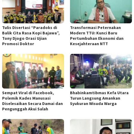
Tulis Disertasi “Paradoks di
Transformasi Peternakan
Balik Cita Rasa Kopi Bajawa”,
Modern TTU: Kunci Baru
Tony Djogo Orasi Ujian
Pertumbuhan Ekonomi dan
Promosi Doktor
Kesejahteraan NTT
Sempat Viral di Facebook,
Bhabinkamtibmas Kefa Utara
Polemik Kades Manusasi
Turun Langsung Amankan
Diselesaikan Secara Damai dan
Syukuran Wisuda Warga
Pengunggah Akui Salah