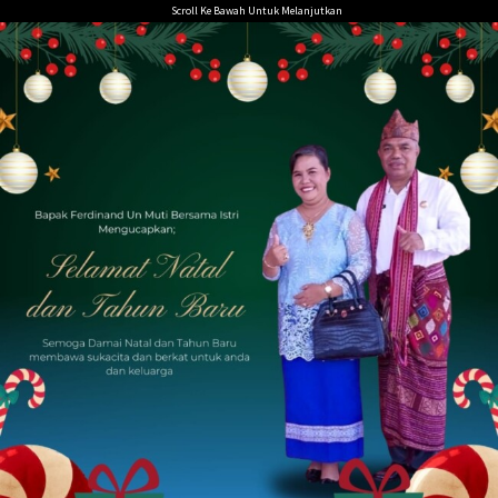
Loncat
Scroll Ke Bawah Untuk Melanjutkan
ke
konten