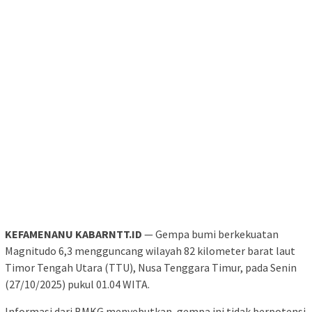
KEFAMENANU KABARNTT.ID
— Gempa bumi berkekuatan
Magnitudo 6,3 mengguncang wilayah 82 kilometer barat laut
Timor Tengah Utara (TTU), Nusa Tenggara Timur, pada Senin
(27/10/2025) pukul 01.04 WITA.
Informasi dari BMKG menyebutkan, gempa ini tidak berpotensi