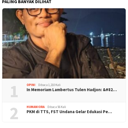
PALING BANYAK DILIHAT
1
OPINI
Dibaca 1,210 Kali
In Memoriam Lambertus Tulen Hadjon: &#82…
2
HUMANIORA
Dibaca 56 Kali
PKM di TTS, FST Undana Gelar Edukasi Pe…