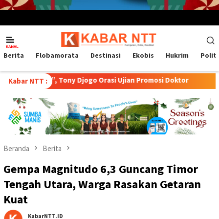
Menu
Mobile
Berita
Flobamorata
Destinasi
Ekobis
Hukrim
Polit
a”, Tony Djogo Orasi Ujian Promosi Doktor
Transformasi P
Kabar NTT :
Beranda
Berita
Gempa Magnitudo 6,3 Guncang Timor
Tengah Utara, Warga Rasakan Getaran
Kuat
KabarNTT.ID