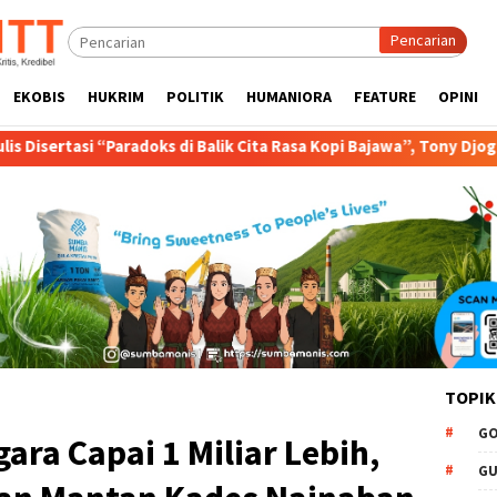
Pencarian
EKOBIS
HUKRIM
POLITIK
HUMANIORA
FEATURE
OPINI
s di Balik Cita Rasa Kopi Bajawa”, Tony Djogo Orasi Ujian Promosi 
TOPIK
GO
ara Capai 1 Miliar Lebih,
GU