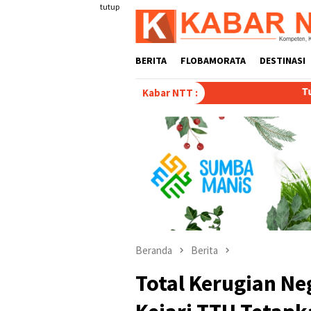
Loncat
tutup
ke
konten
BERITA
FLOBAMORATA
DESTINASI
Tulis Disertasi “Paradok
Kabar NTT :
Beranda
Berita
Total Kerugian Neg