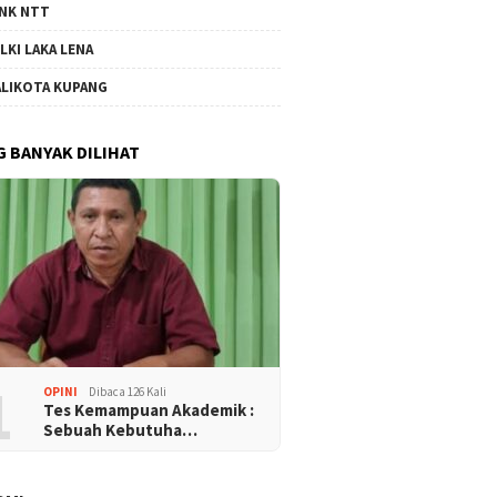
NK NTT
LKI LAKA LENA
LIKOTA KUPANG
G BANYAK DILIHAT
1
OPINI
Dibaca 126 Kali
Tes Kemampuan Akademik :
Sebuah Kebutuha…