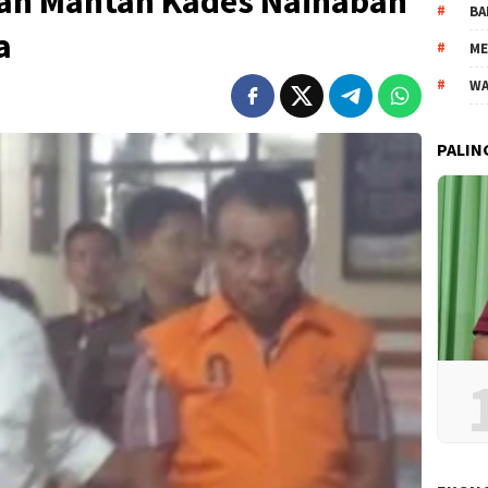
kan Mantan Kades Nainaban
BA
a
ME
WA
PALIN