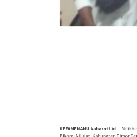
KEFAMENANU kabarntt.id
— Milikhi
Bikomi Nilulat, Kabupaten Timor Te