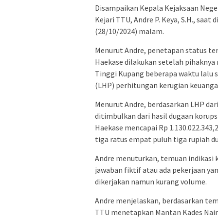
Disampaikan Kepala Kejaksaan Negeri 
Kejari TTU, Andre P. Keya, S.H., saat
(28/10/2024) malam.
Menurut Andre, penetapan status te
Haekase dilakukan setelah pihaknya 
Tinggi Kupang beberapa waktu lalu 
(LHP) perhitungan kerugian keuangan
Menurut Andre, berdasarkan LHP dari 
ditimbulkan dari hasil dugaan korup
Haekase mencapai Rp 1.130.022.343,28 
tiga ratus empat puluh tiga rupiah d
Andre menuturkan, temuan indikasi 
jawaban fiktif atau ada pekerjaan ya
dikerjakan namun kurang volume.
Andre menjelaskan, berdasarkan tem
TTU menetapkan Mantan Kades Naina