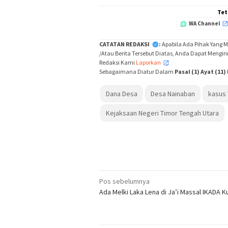
Tet
WA Channel
CATATAN REDAKSI
:
Apabila Ada Pihak Yang 
/Atau Berita Tersebut Diatas, Anda Dapat Mengir
Redaksi Kami
Laporkan
,
Sebagaimana Diatur Dalam
Pasal (1) Ayat (11
Dana Desa
Desa Nainaban
kasus 
Kejaksaan Negeri Timor Tengah Utara
Navigasi
Pos sebelumnya
Ada Melki Laka Lena di Ja’i Massal IKADA 
pos