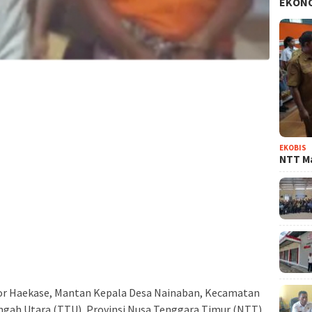
EKON
EKOBIS
NTT Ma
or Haekase, Mantan Kepala Desa Nainaban, Kecamatan
ngah Utara (TTU), Provinsi Nusa Tenggara Timur (NTT),