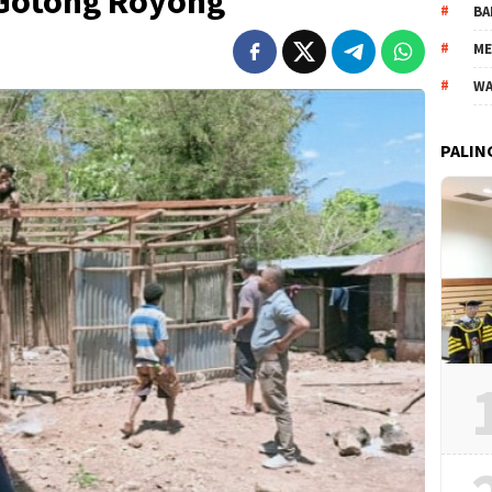
 Gotong Royong
BA
ME
WA
PALIN