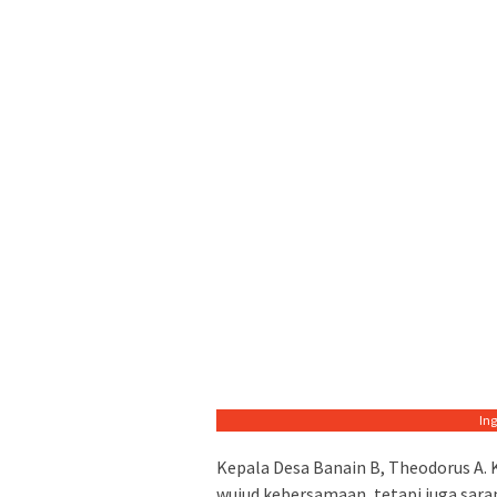
In
Kepala Desa Banain B, Theodorus A.
wujud kebersamaan, tetapi juga sar