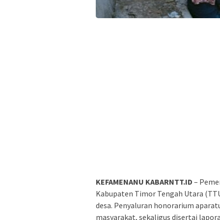
KEFAMENANU KABARNTT.ID
– Pemer
Kabupaten Timor Tengah Utara (TTU)
desa. Penyaluran honorarium aparatu
masyarakat, sekaligus disertai lapor