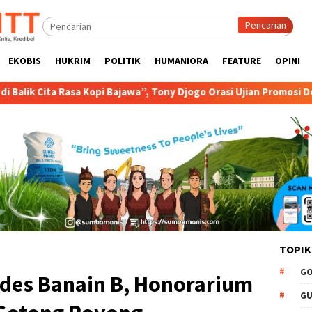
Pencarian
EKOBIS
HUKRIM
POLITIK
HUMANIORA
FEATURE
OPINI
awa”, Tony Djogo Orasi Ujian Promosi Doktor
Transformasi
TOPIK
GO
des Banain B, Honorarium
GU