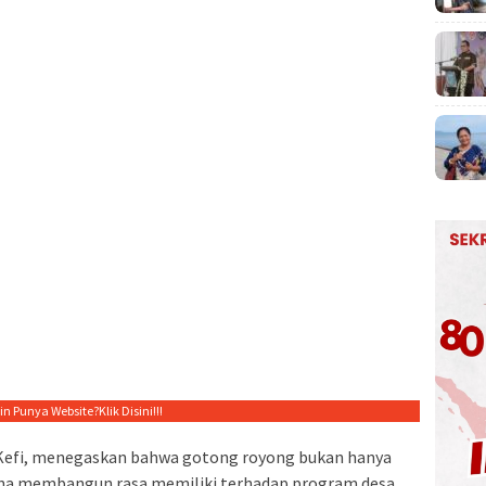
gin Punya Website?
Klik Disini!!!
 Kefi, menegaskan bahwa gotong royong bukan hanya
ana membangun rasa memiliki terhadap program desa.