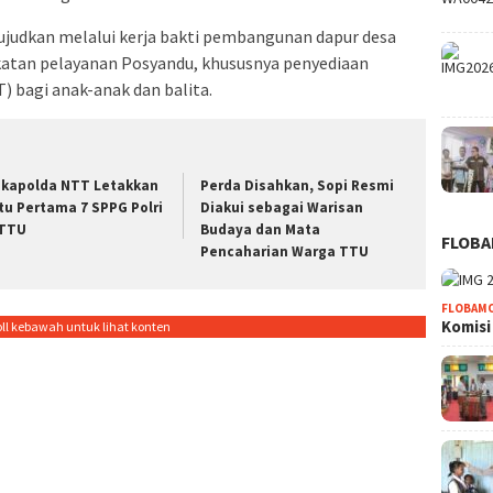
iwujudkan melalui kerja bakti pembangunan dapur desa
atan pelayanan Posyandu, khususnya penyediaan
bagi anak-anak dan balita.
kapolda NTT Letakkan
Perda Disahkan, Sopi Resmi
tu Pertama 7 SPPG Polri
Diakui sebagai Warisan
 TTU
Budaya dan Mata
FLOB
Pencaharian Warga TTU
FLOBAM
Komisi
oll kebawah untuk lihat konten