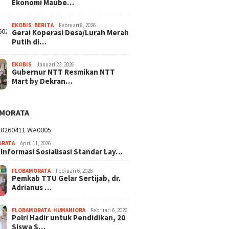
Ekonomi Maube…
EKOBIS
,
BERITA
Februari 8, 2026
Gerai Koperasi Desa/Lurah Merah
Putih di…
EKOBIS
Januari 23, 2026
Gubernur NTT Resmikan NTT
Mart by Dekran…
AMORATA
ORATA
April 11, 2026
 Informasi Sosialisasi Standar Lay…
FLOBAMORATA
Februari 6, 2026
Pemkab TTU Gelar Sertijab, dr.
Adrianus …
FLOBAMORATA
,
HUMANIORA
Februari 6, 2026
Polri Hadir untuk Pendidikan, 20
Siswa S…