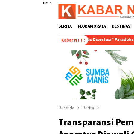
Loncat
tutup
ke
konten
BERITA
FLOBAMORATA
DESTINASI
Tulis Disertasi “Paradoks di Balik Cita Rasa Kopi Baj
Kabar NTT :
Beranda
Berita
Transparansi Pem