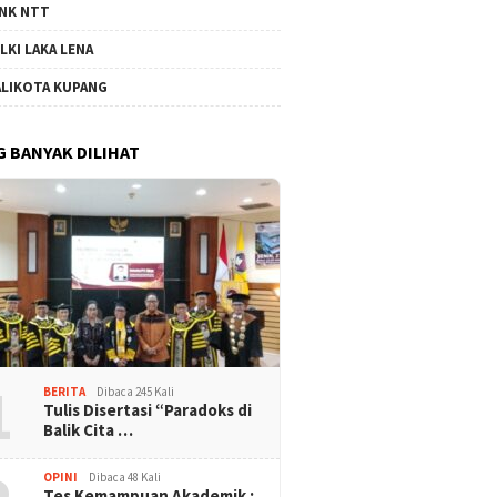
NK NTT
LKI LAKA LENA
LIKOTA KUPANG
G BANYAK DILIHAT
1
BERITA
Dibaca 245 Kali
Tulis Disertasi “Paradoks di
Balik Cita …
OPINI
Dibaca 48 Kali
Tes Kemampuan Akademik :