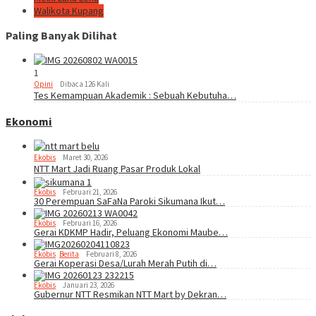
Walikota Kupang
Paling Banyak Dilihat
1
Opini
Dibaca 126 Kali
Tes Kemampuan Akademik : Sebuah Kebutuha…
Ekonomi
Ekobis
Maret 30, 2026
NTT Mart Jadi Ruang Pasar Produk Lokal
Ekobis
Februari 21, 2026
30 Perempuan SaFaNa Paroki Sikumana Ikut…
Ekobis
Februari 16, 2026
Gerai KDKMP Hadir, Peluang Ekonomi Maube…
Ekobis
,
Berita
Februari 8, 2026
Gerai Koperasi Desa/Lurah Merah Putih di…
Ekobis
Januari 23, 2026
Gubernur NTT Resmikan NTT Mart by Dekran…