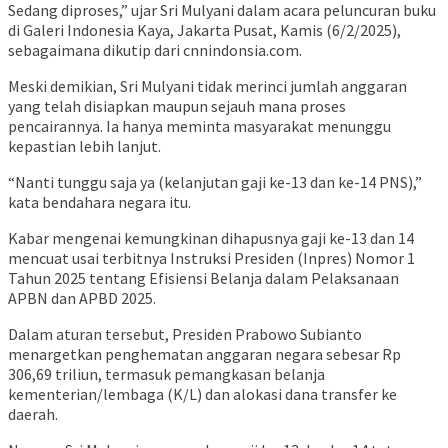
Sedang diproses,” ujar Sri Mulyani dalam acara peluncuran buku
di Galeri Indonesia Kaya, Jakarta Pusat, Kamis (6/2/2025),
sebagaimana dikutip dari cnnindonsia.com.
Meski demikian, Sri Mulyani tidak merinci jumlah anggaran
yang telah disiapkan maupun sejauh mana proses
pencairannya. Ia hanya meminta masyarakat menunggu
kepastian lebih lanjut.
“Nanti tunggu saja ya (kelanjutan gaji ke-13 dan ke-14 PNS),”
kata bendahara negara itu.
Kabar mengenai kemungkinan dihapusnya gaji ke-13 dan 14
mencuat usai terbitnya Instruksi Presiden (Inpres) Nomor 1
Tahun 2025 tentang Efisiensi Belanja dalam Pelaksanaan
APBN dan APBD 2025.
Dalam aturan tersebut, Presiden Prabowo Subianto
menargetkan penghematan anggaran negara sebesar Rp
306,69 triliun, termasuk pemangkasan belanja
kementerian/lembaga (K/L) dan alokasi dana transfer ke
daerah.