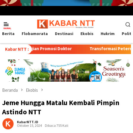
Menu
Mobile
Berita
Flobamorata
Destinasi
Ekobis
Hukrim
Polit
mosi Doktor
Transformasi Peternakan Modern TTU: Kunc
Kabar NTT :
Beranda
Ekobis
Jeme Hungga Matalu Kembali Pimpin
Astindo NTT
KabarNTT.ID
Oktober 15, 2024
Dibaca 755 Kali