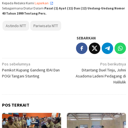
Kepada Redaksi Kami
Laporkan
,
Sebagaimana Diatur Dalam
Pasal (1) Ayat (11) Dan (12) Undang-Undang Nomor
40 Tahun 1999 Tentang Pers.
Astindo NTT
Pariwisata NTT
SEBARKAN
Navigasi
Pos sebelumnya
Pos berikutnya
Pemkot Kupang Gandeng IDAI Dan
Ditantang Duel Tinju, Johni
pos
POGI Tangani Stunting
Asadoma Ladeni Pedagang di
Halilulik
POS TERKAIT