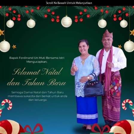
Loncat
Scroll Ke Bawah Untuk Melanjutkan
ke
konten