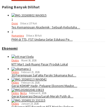
Paling Banyak Dilihat
1
Opini
Dibaca 137 Kali
Tes Kemampuan Akademik : Sebuah Kebutuha…
2
Humaniora
Dibaca 36 Kali
PKM di TTS, FST Undana Gelar Edukasi Pe…
Ekonomi
Ekobis
Maret 30, 2026
NTT Mart Jadi Ruang Pasar Produk Lokal
Ekobis
Februari 21, 2026
30 Perempuan SaFaNa Paroki Sikumana Ikut…
Ekobis
Februari 16, 2026
Gerai KDKMP Hadir, Peluang Ekonomi Maube…
Ekobis
,
Berita
Februari 8, 2026
Gerai Koperasi Desa/Lurah Merah Putih di…
Ekobis
Januari 23, 2026
Gubernur NTT Resmikan NTT Mart by Dekran…