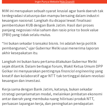
Ingin Punya Website?
Klik Disini!!!
MIM ini merupakan sebuah syarat krusial agar bank daerah tak
terdegradasi statusnya dan mampu bersaing dalam industri
keuangan nasional. Langkah itu dicapai lewat finalisasi
pembentukan KUB dengan Bank Jatim. Hasil dari proses
panjang negosiasi nilai saham dan rasio price to book value
(PBV) yang tidak selalu mulus.
“Ini bukan sekadar transaksi bisnis. Ini adalah kerja politik
pembangunan,” ujar Gubernur Melki usai menerima laporan
akhir kesepakatan itu.
Langkah ini bukan baru pertama dilakukan Gubernur Melki
sejak dilantik. Dalam berbagai forum, Wakil Ketua Umum DPP
Golkar ini menyuarakan pentingnya
financial engineering
yang
kreatif dan kolaboratif agar NTT tak tertinggal dalam revolusi
keuangan dan investasi.
Kerja sama dengan Bank Jatim, katanya, bukan sekadar
strategi penyelamatan modal, melainkan jembatan ekonomi
antar daerah yang membuka ruang hilirisasi produk NTT,
perluasan lapangan kerja, dan peningkatan pendapatan