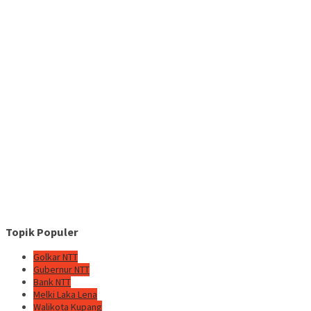
Topik Populer
Golkar NTT
Gubernur NTT
Bank NTT
Melki Laka Lena
Walikota Kupang