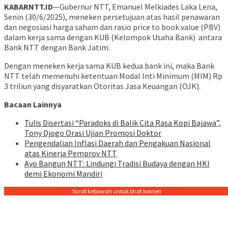
KABARNTT.ID
—Gubernur NTT, Emanuel Melkiades Laka Lena,
Senin (30/6/2025), meneken persetujuan atas hasil penawaran
dan negosiasi harga saham dan rasio price to book value (PBV)
dalam kerja sama dengan KUB (Kelompok Usaha Bank) antara
Bank NTT dengan Bank Jatim.
Dengan meneken kerja sama KUB kedua bank ini, maka Bank
NTT telah memenuhi ketentuan Modal Inti Minimum (MIM) Rp
3 triliun yang disyaratkan Otoritas Jasa Keuangan (OJK).
Bacaan Lainnya
Tulis Disertasi “Paradoks di Balik Cita Rasa Kopi Bajawa”,
Tony Djogo Orasi Ujian Promosi Doktor
Pengendalian Inflasi Daerah dan Pengakuan Nasional
atas Kinerja Pemprov NTT
Ayo Bangun NTT: Lindungi Tradisi Budaya dengan HKI
demi Ekonomi Mandiri
Scroll kebawah untuk lihat konten