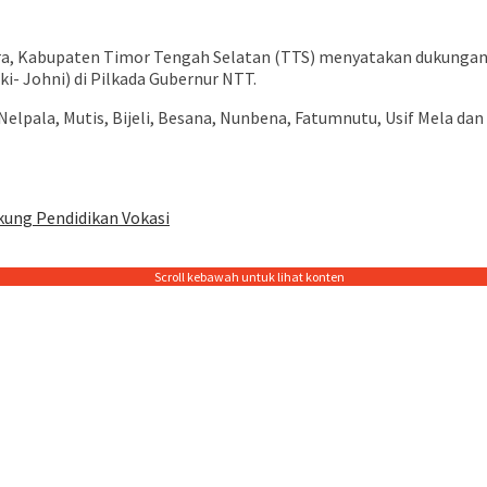
ara, Kabupaten Timor Tengah Selatan (TTS) menyatakan dukunga
- Johni) di Pilkada Gubernur NTT.
Nelpala, Mutis, Bijeli, Besana, Nunbena, Fatumnutu, Usif Mela dan 
kung Pendidikan Vokasi
Scroll kebawah untuk lihat konten