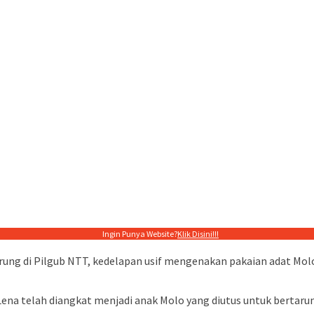
Ingin Punya Website?
Klik Disini!!!
rung di Pilgub NTT, kedelapan usif mengenakan pakaian adat Mol
ena telah diangkat menjadi anak Molo yang diutus untuk bertarung