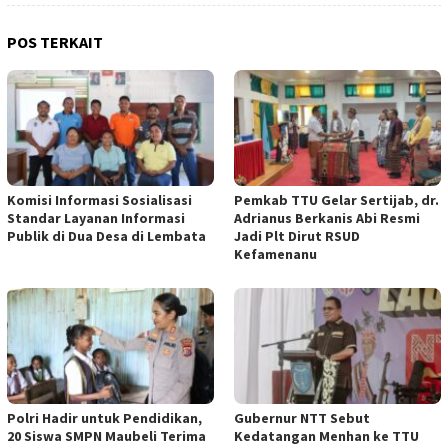
POS TERKAIT
Komisi Informasi Sosialisasi
Pemkab TTU Gelar Sertijab, dr.
Standar Layanan Informasi
Adrianus Berkanis Abi Resmi
Publik di Dua Desa di Lembata
Jadi Plt Dirut RSUD
Kefamenanu
Polri Hadir untuk Pendidikan,
Gubernur NTT Sebut
20 Siswa SMPN Maubeli Terima
Kedatangan Menhan ke TTU