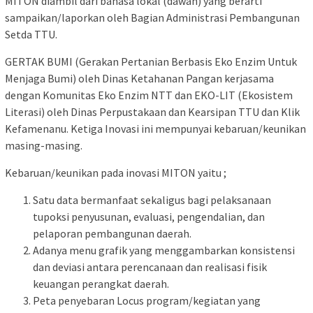
MITON diambil dari bahasa lokal (dawan) yang berarti
sampaikan/laporkan oleh Bagian Administrasi Pembangunan
Setda TTU.
GERTAK BUMI (Gerakan Pertanian Berbasis Eko Enzim Untuk
Menjaga Bumi) oleh Dinas Ketahanan Pangan kerjasama
dengan Komunitas Eko Enzim NTT dan EKO-LIT (Ekosistem
Literasi) oleh Dinas Perpustakaan dan Kearsipan TTU dan Klik
Kefamenanu. Ketiga Inovasi ini mempunyai kebaruan/keunikan
masing-masing.
Kebaruan/keunikan pada inovasi MITON yaitu ;
Satu data bermanfaat sekaligus bagi pelaksanaan
tupoksi penyusunan, evaluasi, pengendalian, dan
pelaporan pembangunan daerah.
Adanya menu grafik yang menggambarkan konsistensi
dan deviasi antara perencanaan dan realisasi fisik
keuangan perangkat daerah.
Peta penyebaran Locus program/kegiatan yang