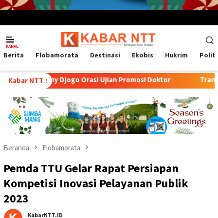
Menu
Mobile
Berita
Flobamorata
Destinasi
Ekobis
Hukrim
Polit
 Djogo Orasi Ujian Promosi Doktor
Transformasi Peternak
Kabar NTT :
Beranda
Flobamorata
Pemda TTU Gelar Rapat Persiapan
Kompetisi Inovasi Pelayanan Publik
2023
KabarNTT.ID