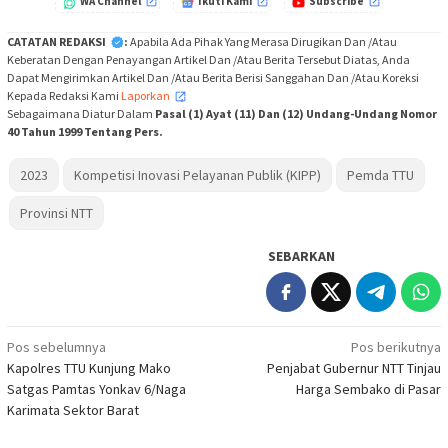
WA Channel
Ikuti Kami
Subscribe
CATATAN REDAKSI
:
Apabila Ada Pihak Yang Merasa Dirugikan Dan /Atau
Keberatan Dengan Penayangan Artikel Dan /Atau Berita Tersebut Diatas, Anda
Dapat Mengirimkan Artikel Dan /Atau Berita Berisi Sanggahan Dan /Atau Koreksi
Kepada Redaksi Kami
Laporkan
,
Sebagaimana Diatur Dalam
Pasal (1) Ayat (11) Dan (12) Undang-Undang Nomor
40 Tahun 1999 Tentang Pers.
2023
Kompetisi Inovasi Pelayanan Publik (KIPP)
Pemda TTU
Provinsi NTT
SEBARKAN
Navigasi
Pos sebelumnya
Pos berikutnya
Kapolres TTU Kunjung Mako
Penjabat Gubernur NTT Tinjau
pos
Satgas Pamtas Yonkav 6/Naga
Harga Sembako di Pasar
Karimata Sektor Barat