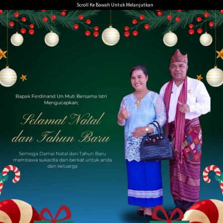
Loncat
Scroll Ke Bawah Untuk Melanjutkan
ke
konten