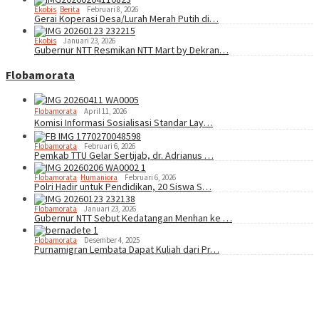
Ekobis
,
Berita
Februari 8, 2026
Gerai Koperasi Desa/Lurah Merah Putih di…
Ekobis
Januari 23, 2026
Gubernur NTT Resmikan NTT Mart by Dekran…
Flobamorata
Flobamorata
April 11, 2026
Komisi Informasi Sosialisasi Standar Lay…
Flobamorata
Februari 6, 2026
Pemkab TTU Gelar Sertijab, dr. Adrianus …
Flobamorata
,
Humaniora
Februari 6, 2026
Polri Hadir untuk Pendidikan, 20 Siswa S…
Flobamorata
Januari 23, 2026
Gubernur NTT Sebut Kedatangan Menhan ke …
Flobamorata
Desember 4, 2025
Purnamigran Lembata Dapat Kuliah dari Pr…