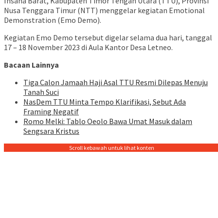
Insana Barat, Kabupaten Timor Tengah Utara (TTU), Provinsi
Nusa Tenggara Timur (NTT) menggelar kegiatan Emotional
Demonstration (Emo Demo).
Kegiatan Emo Demo tersebut digelar selama dua hari, tanggal
17 – 18 November 2023 di Aula Kantor Desa Letneo.
Bacaan Lainnya
Tiga Calon Jamaah Haji Asal TTU Resmi Dilepas Menuju
Tanah Suci
NasDem TTU Minta Tempo Klarifikasi, Sebut Ada
Framing Negatif
Romo Melki: Tablo Oeolo Bawa Umat Masuk dalam
Sengsara Kristus
Scroll kebawah untuk lihat konten