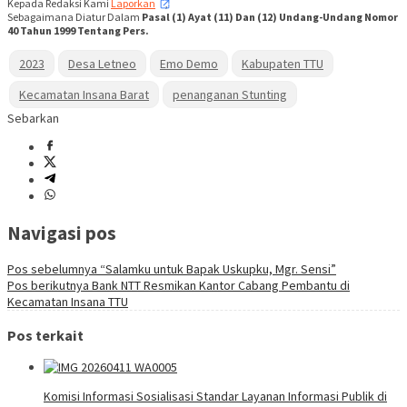
Kepada Redaksi Kami
Laporkan
,
Sebagaimana Diatur Dalam
Pasal (1) Ayat (11) Dan (12) Undang-Undang Nomor
40 Tahun 1999 Tentang Pers.
2023
Desa Letneo
Emo Demo
Kabupaten TTU
Kecamatan Insana Barat
penanganan Stunting
Sebarkan
Navigasi pos
Pos sebelumnya
“Salamku untuk Bapak Uskupku, Mgr. Sensi”
Pos berikutnya
Bank NTT Resmikan Kantor Cabang Pembantu di
Kecamatan Insana TTU
Pos terkait
Komisi Informasi Sosialisasi Standar Layanan Informasi Publik di