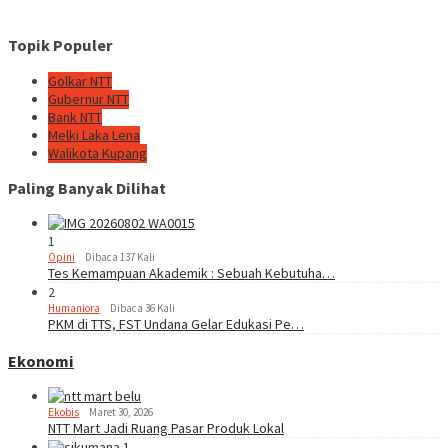
Topik Populer
Golkar NTT
Gubernur NTT
Bank NTT
Melki Laka Lena
Walikota Kupang
Paling Banyak Dilihat
1
Opini
Dibaca 137 Kali
Tes Kemampuan Akademik : Sebuah Kebutuha…
2
Humaniora
Dibaca 36 Kali
PKM di TTS, FST Undana Gelar Edukasi Pe…
Ekonomi
Ekobis
Maret 30, 2026
NTT Mart Jadi Ruang Pasar Produk Lokal