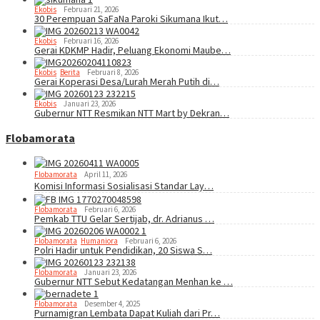
Ekobis
Februari 21, 2026
30 Perempuan SaFaNa Paroki Sikumana Ikut…
Ekobis
Februari 16, 2026
Gerai KDKMP Hadir, Peluang Ekonomi Maube…
Ekobis
,
Berita
Februari 8, 2026
Gerai Koperasi Desa/Lurah Merah Putih di…
Ekobis
Januari 23, 2026
Gubernur NTT Resmikan NTT Mart by Dekran…
Flobamorata
Flobamorata
April 11, 2026
Komisi Informasi Sosialisasi Standar Lay…
Flobamorata
Februari 6, 2026
Pemkab TTU Gelar Sertijab, dr. Adrianus …
Flobamorata
,
Humaniora
Februari 6, 2026
Polri Hadir untuk Pendidikan, 20 Siswa S…
Flobamorata
Januari 23, 2026
Gubernur NTT Sebut Kedatangan Menhan ke …
Flobamorata
Desember 4, 2025
Purnamigran Lembata Dapat Kuliah dari Pr…