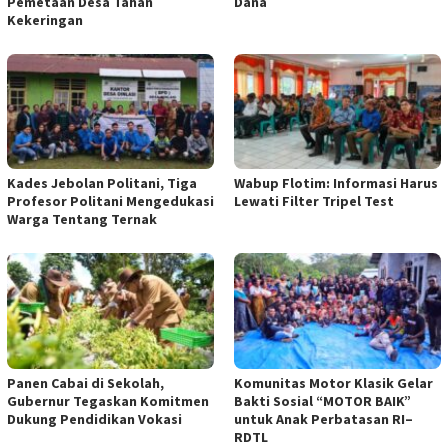
Pemetaan Desa Tahan
Dana
Kekeringan
Kades Jebolan Politani, Tiga
Wabup Flotim: Informasi Harus
Profesor Politani Mengedukasi
Lewati Filter Tripel Test
Warga Tentang Ternak
Panen Cabai di Sekolah,
Komunitas Motor Klasik Gelar
Gubernur Tegaskan Komitmen
Bakti Sosial “MOTOR BAIK”
Dukung Pendidikan Vokasi
untuk Anak Perbatasan RI–
RDTL