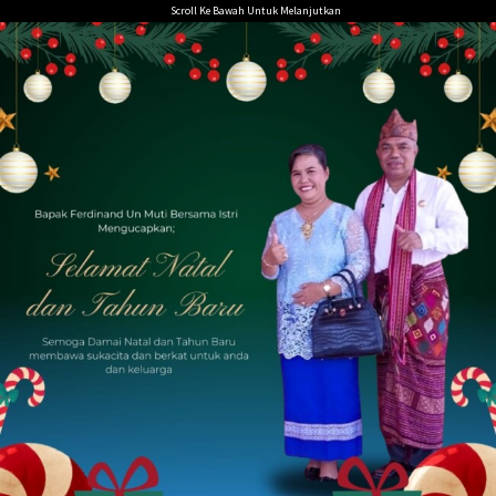
Loncat
Scroll Ke Bawah Untuk Melanjutkan
ke
konten