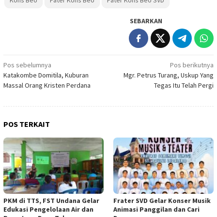
SEBARKAN
Navigasi
Pos sebelumnya
Pos berikutnya
Katakombe Domitila, Kuburan
Mgr. Petrus Turang, Uskup Yang
pos
Massal Orang Kristen Perdana
Tegas Itu Telah Pergi
POS TERKAIT
PKM di TTS, FST Undana Gelar
Frater SVD Gelar Konser Musik
Edukasi Pengelolaan Air dan
Animasi Panggilan dan Cari