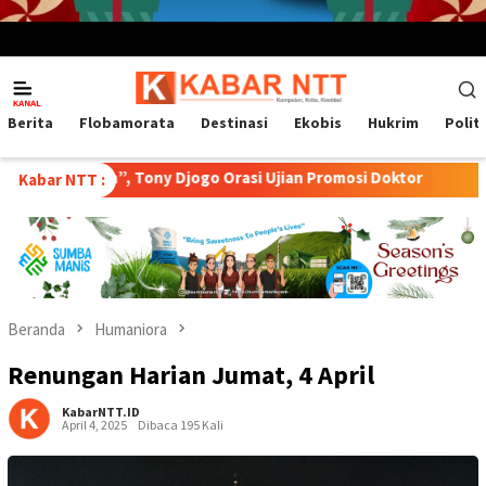
Menu
Mobile
Berita
Flobamorata
Destinasi
Ekobis
Hukrim
Polit
awa”, Tony Djogo Orasi Ujian Promosi Doktor
Transformasi
Kabar NTT :
Beranda
Humaniora
Renungan Harian Jumat, 4 April
KabarNTT.ID
April 4, 2025
Dibaca 195 Kali