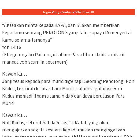
Ingin Punya Website?
Klik Disini!!!
“AKU akan minta kepada BAPA, dan IA akan memberikan
kepadamu seorang PENOLONG yang lain, supaya IA menyertai
kamu selama-lamanya”
Yoh 14:16
(Et ego rogabo Patrem, ut alium Paraclitum dabit vobis, ut
maneat vobiscum in aeternum)
Kawan ku…
Janji Yesus kepada para murid digenapi. Seorang Penolong, Roh
Kudus, tercurah ke atas Para Murid. Dalam segalanya, Roh
Kudus menjadi Ilham utama hidup dan daya perutusan Para
Murid.
Kawan ku…
Roh Kudus, seturut Sabda Yesus, “DIA-lah yang akan
mengajarkan segala sesuatu kepadamu dan mengingatkan
kamu tentang semua yang telah AKU katakan kepadamu” (Yoh