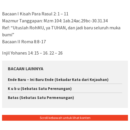
Bacaan I Kisah Para Rasul 2: 1 – 11
Mazmur Tanggapan: Mzm 104: 1ab.24ac.29bc-30.31.34
Ref: “Utuslah RohMU, ya TUHAN, dan jadi baru seluruh muka
bumi”
Bacaan II Roma 8:8-17
Injil Yohanes 14: 15 – 16. 22 – 26
BACAAN LAINNYA
Ende Baru – Ini Baru Ende (Sekadar Kata dari Kejauhan)
K u b u (Sebatas Satu Perenungan)
Batas (Sebatas Satu Permenungan)
Scroll kebawah untuk lihat konten