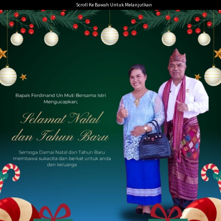
Loncat
Scroll Ke Bawah Untuk Melanjutkan
ke
konten