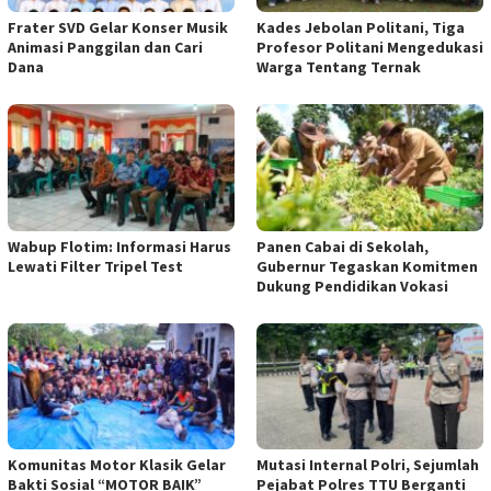
Frater SVD Gelar Konser Musik
Kades Jebolan Politani, Tiga
Animasi Panggilan dan Cari
Profesor Politani Mengedukasi
Dana
Warga Tentang Ternak
Wabup Flotim: Informasi Harus
Panen Cabai di Sekolah,
Lewati Filter Tripel Test
Gubernur Tegaskan Komitmen
Dukung Pendidikan Vokasi
Komunitas Motor Klasik Gelar
Mutasi Internal Polri, Sejumlah
Bakti Sosial “MOTOR BAIK”
Pejabat Polres TTU Berganti