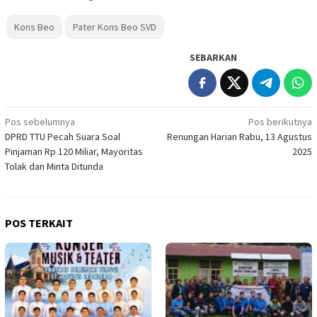
Kons Beo
Pater Kons Beo SVD
SEBARKAN
Navigasi
Pos sebelumnya
Pos berikutnya
DPRD TTU Pecah Suara Soal
Renungan Harian Rabu, 13 Agustus
pos
Pinjaman Rp 120 Miliar, Mayoritas
2025
Tolak dan Minta Ditunda
POS TERKAIT