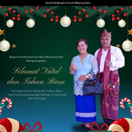
Loncat
Scroll Ke Bawah Untuk Melanjutkan
ke
konten