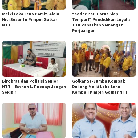
Melki Laka Lena Pamit, Alain
“Kader PKB Harus Siap
Niti Susanto Pimpin Golkar
Tempur!”, Pendidikan Loyalis
NTT
TTU Panaskan Semangat
Perjuangan
Birokrat dan Politisi Senior
Golkar Se-Sumba Kompak
NTT – Esthon L. Foenay: Jangan
Dukung Melki Laka Lena
Sekikir
Kembali Pimpin Golkar NTT