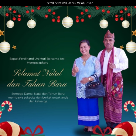
Loncat
Scroll Ke Bawah Untuk Melanjutkan
ke
konten