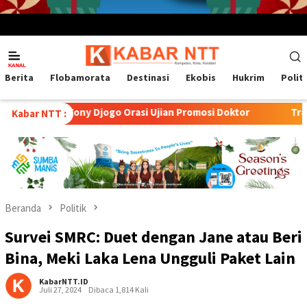
Menu
Mobile
Berita
Flobamorata
Destinasi
Ekobis
Hukrim
Polit
Tony Djogo Orasi Ujian Promosi Doktor
Transformasi Pete
Kabar NTT :
Beranda
Politik
Survei SMRC: Duet dengan Jane atau Beri
Bina, Meki Laka Lena Ungguli Paket Lain
KabarNTT.ID
Juli 27, 2024
Dibaca 1,814 Kali