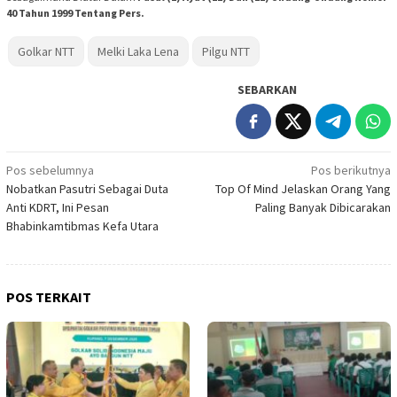
40 Tahun 1999 Tentang Pers.
Golkar NTT
Melki Laka Lena
Pilgu NTT
SEBARKAN
Navigasi
Pos sebelumnya
Pos berikutnya
Nobatkan Pasutri Sebagai Duta
Top Of Mind Jelaskan Orang Yang
pos
Anti KDRT, Ini Pesan
Paling Banyak Dibicarakan
Bhabinkamtibmas Kefa Utara
POS TERKAIT