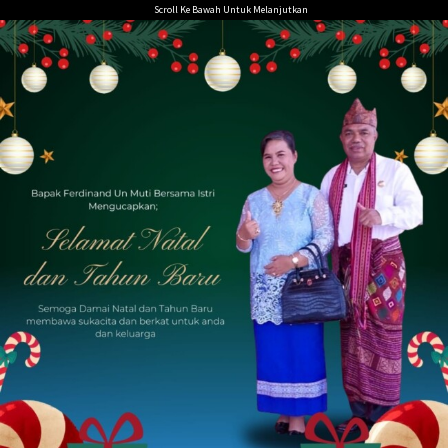
Loncat
Scroll Ke Bawah Untuk Melanjutkan
ke
konten