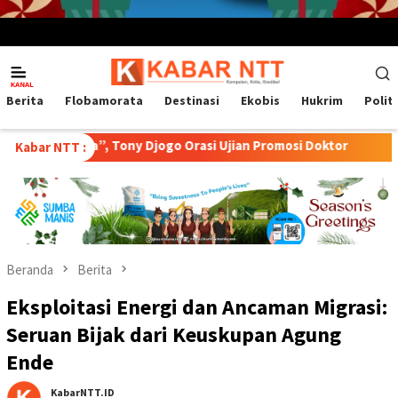
Menu
Mobile
Berita
Flobamorata
Destinasi
Ekobis
Hukrim
Polit
awa”, Tony Djogo Orasi Ujian Promosi Doktor
Transformasi
Kabar NTT :
Beranda
Berita
Eksploitasi Energi dan Ancaman Migrasi:
Seruan Bijak dari Keuskupan Agung
Ende
KabarNTT.ID