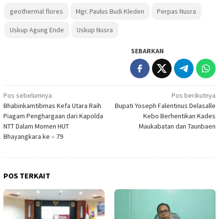
geothermal flores
Mgr. Paulus Budi Kleden
Perpas Nusra
Uskup Agung Ende
Uskup Nusra
SEBARKAN
Navigasi
Pos sebelumnya
Pos berikutnya
Bhabinkamtibmas Kefa Utara Raih
Bupati Yoseph Falentinus Delasalle
pos
Piagam Penghargaan dari Kapolda
Kebo Berhentikan Kades
NTT Dalam Momen HUT
Maukabatan dan Taunbaen
Bhayangkara ke – 79
POS TERKAIT