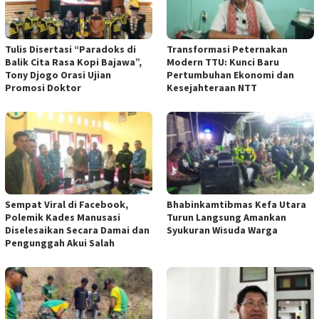
Tulis Disertasi “Paradoks di
Transformasi Peternakan
Balik Cita Rasa Kopi Bajawa”,
Modern TTU: Kunci Baru
Tony Djogo Orasi Ujian
Pertumbuhan Ekonomi dan
Promosi Doktor
Kesejahteraan NTT
Sempat Viral di Facebook,
Bhabinkamtibmas Kefa Utara
Polemik Kades Manusasi
Turun Langsung Amankan
Diselesaikan Secara Damai dan
Syukuran Wisuda Warga
Pengunggah Akui Salah