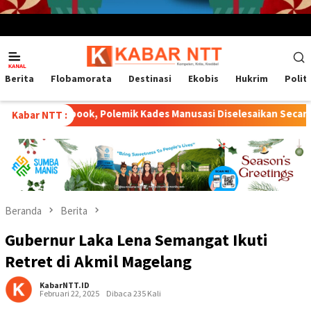
Menu
Mobile
Berita
Flobamorata
Destinasi
Ekobis
Hukrim
Polit
k, Polemik Kades Manusasi Diselesaikan Secara Damai dan Pengun
Kabar NTT :
Beranda
Berita
Gubernur Laka Lena Semangat Ikuti
Retret di Akmil Magelang
KabarNTT.ID
Februari 22, 2025
Dibaca 235 Kali