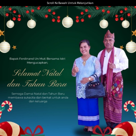
Loncat
Scroll Ke Bawah Untuk Melanjutkan
ke
konten