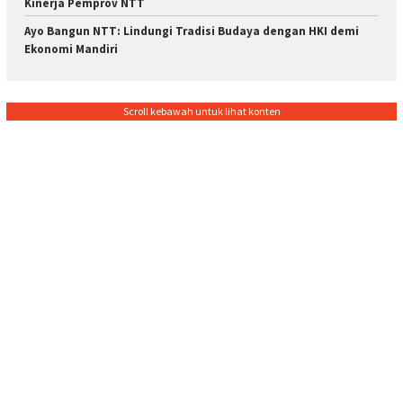
Kinerja Pemprov NTT
Ayo Bangun NTT: Lindungi Tradisi Budaya dengan HKI demi
Ekonomi Mandiri
Scroll kebawah untuk lihat konten