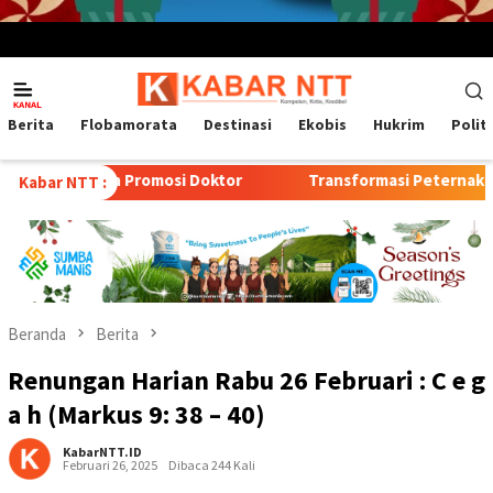
Menu
Mobile
Berita
Flobamorata
Destinasi
Ekobis
Hukrim
Polit
ian Promosi Doktor
Transformasi Peternakan Modern TTU
Kabar NTT :
Beranda
Berita
Renungan Harian Rabu 26 Februari : C e g
a h (Markus 9: 38 – 40)
KabarNTT.ID
Februari 26, 2025
Dibaca 244 Kali