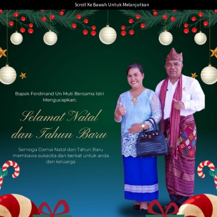
Loncat
Scroll Ke Bawah Untuk Melanjutkan
ke
konten