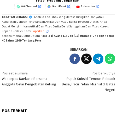
Tetap Terhubung Dengan Kami:
WA Channel
Ikuti Kami
Subscribe
CATATAN REDAKSI
:
Apabila Ada Pihak Yang Merasa Dirugikan Dan /Atau
Keberatan Dengan Penayangan Artikel Dan /Atau Berita Tersebut Diatas, Anda
Dapat Mengirimkan Artikel Dan /Atau Berita Berisi Sanggahan Dan /Atau Koreksi
Kepada Redaksi Kami
Laporkan
,
Sebagaimana Diatur Dalam
Pasal (1) Ayat (11) Dan (12) Undang-Undang Nomor
40 Tahun 1999 Tentang Pers.
SEBARKAN
Navigasi
Pos sebelumnya
Pos berikutnya
Wadanpos Naekake Bersama
Pupuk Subsidi Tembus Pelosok
pos
Anggota Gelar Pengobatan Keliling
Desa, Pacu Petani Milenial di Batas
Negeri
POS TERKAIT