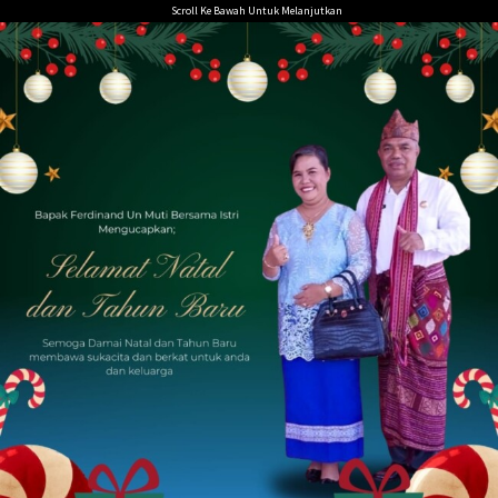
Loncat
Scroll Ke Bawah Untuk Melanjutkan
ke
konten