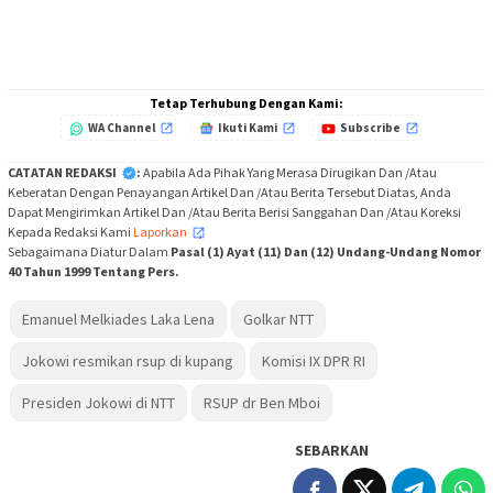
Tetap Terhubung Dengan Kami:
WA Channel
Ikuti Kami
Subscribe
CATATAN REDAKSI
:
Apabila Ada Pihak Yang Merasa Dirugikan Dan /Atau
Keberatan Dengan Penayangan Artikel Dan /Atau Berita Tersebut Diatas, Anda
Dapat Mengirimkan Artikel Dan /Atau Berita Berisi Sanggahan Dan /Atau Koreksi
Kepada Redaksi Kami
Laporkan
,
Sebagaimana Diatur Dalam
Pasal (1) Ayat (11) Dan (12) Undang-Undang Nomor
40 Tahun 1999 Tentang Pers.
Emanuel Melkiades Laka Lena
Golkar NTT
Jokowi resmikan rsup di kupang
Komisi IX DPR RI
Presiden Jokowi di NTT
RSUP dr Ben Mboi
SEBARKAN