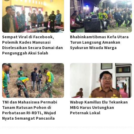
Sempat Viral di Facebook,
Bhabinkamtibmas Kefa Utara
Polemik Kades Manusasi
Turun Langsung Amankan
Diselesaikan Secara Damai dan
Syukuran Wisuda Warga
Pengunggah Akui Salah
TNI dan Mahasiswa Permabi
Wabup Kamillus Elu Tekankan
Tanam Ratusan Pohon di
MBG Harus Untungkan
Perbatasan RI-RDTL, Wujud
Peternak Lokal
Nyata Semangat Pancasila