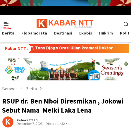
Menu
Mobile
Berita
Flobamorata
Destinasi
Ekobis
Hukrim
Polit
a”, Tony Djogo Orasi Ujian Promosi Doktor
Transformasi P
Kabar NTT :
Beranda
Berita
RSUP dr. Ben Mboi Diresmikan , Jokowi
Sebut Nama Melki Laka Lena
KabarNTT.ID
Desember 7, 2023
Dibaca 1,432 Kali