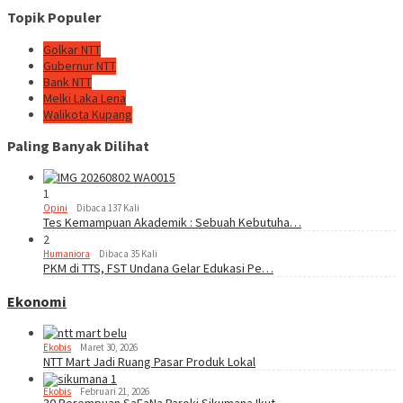
Topik Populer
Golkar NTT
Gubernur NTT
Bank NTT
Melki Laka Lena
Walikota Kupang
Paling Banyak Dilihat
1
Opini
Dibaca 137 Kali
Tes Kemampuan Akademik : Sebuah Kebutuha…
2
Humaniora
Dibaca 35 Kali
PKM di TTS, FST Undana Gelar Edukasi Pe…
Ekonomi
Ekobis
Maret 30, 2026
NTT Mart Jadi Ruang Pasar Produk Lokal
Ekobis
Februari 21, 2026