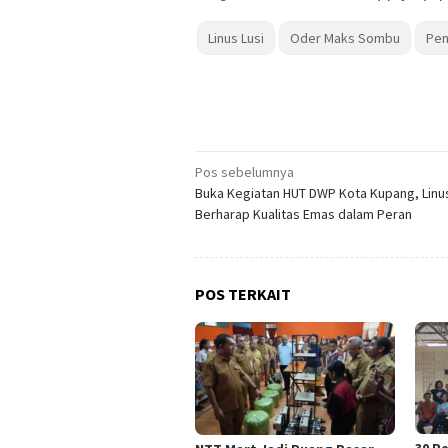
Linus Lusi
Oder Maks Sombu
Pen
Navigasi
Pos sebelumnya
Buka Kegiatan HUT DWP Kota Kupang, Linus
pos
Berharap Kualitas Emas dalam Peran
POS TERKAIT
30 P