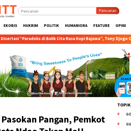
Pencarian
EKOBIS
HUKRIM
POLITIK
HUMANIORA
FEATURE
OPINI
i Balik Cita Rasa Kopi Bajawa”, Tony Djogo Orasi Ujian Promosi Do
TOPIK
GO
as Pasokan Pangan, Pemkot
GU