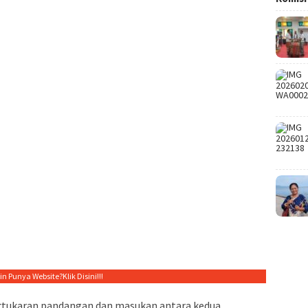
gin Punya Website?
Klik Disini!!!
ertukaran pandangan dan masukan antara kedua