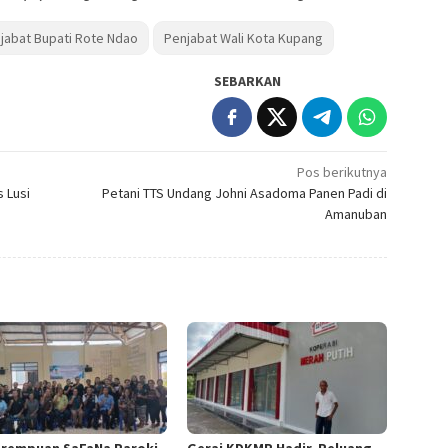
jabat Bupati Rote Ndao
Penjabat Wali Kota Kupang
SEBARKAN
Pos berikutnya
 Lusi
Petani TTS Undang Johni Asadoma Panen Padi di
Amanuban
erempuan SaFaNa Paroki
Gerai KDKMP Hadir, Peluang