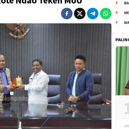
ote Ndao Teken MoU
BA
ME
WA
PALIN