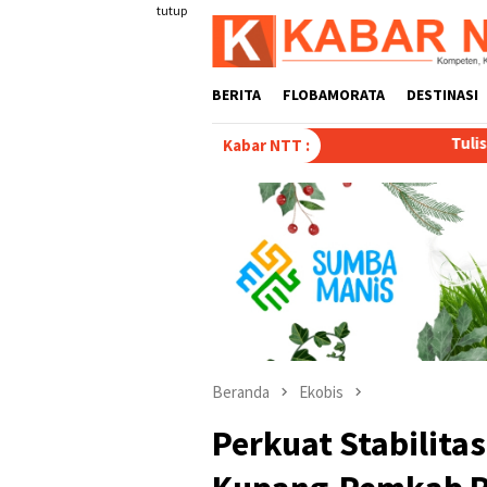
Loncat
tutup
ke
konten
BERITA
FLOBAMORATA
DESTINASI
Tulis Disertasi “Paradoks d
Kabar NTT :
Beranda
Ekobis
Perkuat Stabilit