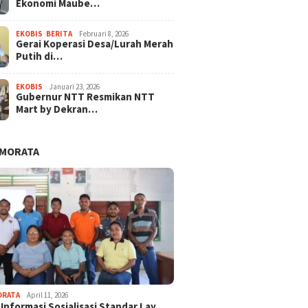
Ekonomi Maube…
EKOBIS
,
BERITA
Februari 8, 2026
Gerai Koperasi Desa/Lurah Merah
Putih di…
EKOBIS
Januari 23, 2026
Gubernur NTT Resmikan NTT
Mart by Dekran…
AMORATA
ORATA
April 11, 2026
 Informasi Sosialisasi Standar Lay…