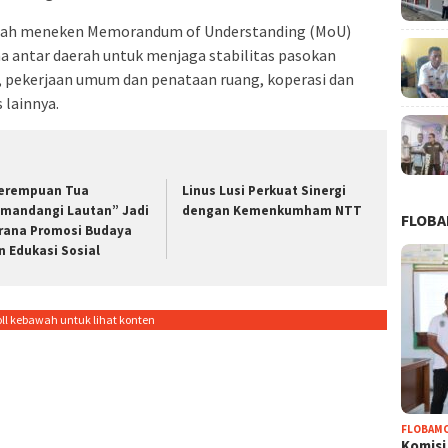
ntah meneken Memorandum of Understanding (MoU)
a antar daerah untuk menjaga stabilitas pasokan
pekerjaan umum dan penataan ruang, koperasi dan
 lainnya.
erempuan Tua
Linus Lusi Perkuat Sinergi
mandangi Lautan” Jadi
dengan Kemenkumham NTT
FLOB
rana Promosi Budaya
n Edukasi Sosial
oll kebawah untuk lihat konten
FLOBAM
Komisi