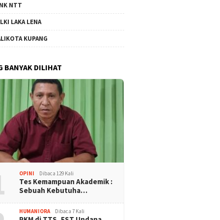
NK NTT
LKI LAKA LENA
LIKOTA KUPANG
G BANYAK DILIHAT
1
OPINI
Dibaca 129 Kali
Tes Kemampuan Akademik :
Sebuah Kebutuha…
HUMANIORA
Dibaca 7 Kali
PKM di TTS, FST Undana