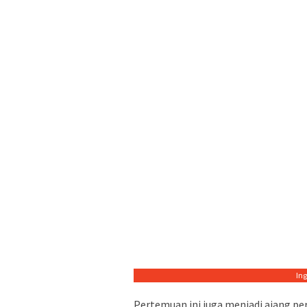
In
Pertemuan ini juga menjadi ajang p