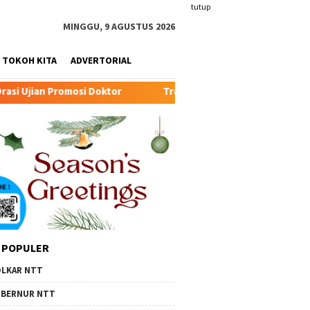
tutup
MINGGU, 9 AGUSTUS 2026
TOKOH KITA
ADVERTORIAL
ktor
Transformasi Peternakan Modern TTU: Kunci Baru 
 POPULER
LKAR NTT
BERNUR NTT