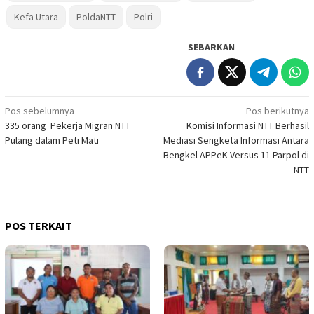
Kefa Utara
PoldaNTT
Polri
SEBARKAN
Navigasi
Pos sebelumnya
Pos berikutnya
335 orang Pekerja Migran NTT
Komisi Informasi NTT Berhasil
pos
Pulang dalam Peti Mati
Mediasi Sengketa Informasi Antara
Bengkel APPeK Versus 11 Parpol di
NTT
POS TERKAIT