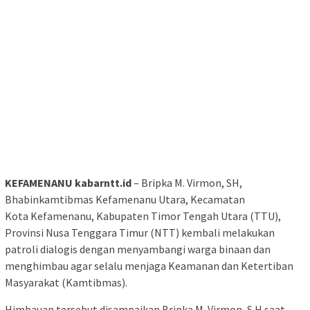
KEFAMENANU kabarntt.id
– Bripka M. Virmon, SH,
Bhabinkamtibmas Kefamenanu Utara, Kecamatan
Kota Kefamenanu, Kabupaten Timor Tengah Utara (TTU),
Provinsi Nusa Tenggara Timur (NTT) kembali melakukan
patroli dialogis dengan menyambangi warga binaan dan
menghimbau agar selalu menjaga Keamanan dan Ketertiban
Masyarakat (Kamtibmas).
Himbauan tersebut disampaikan Bripka M. Virmon, S.H saat