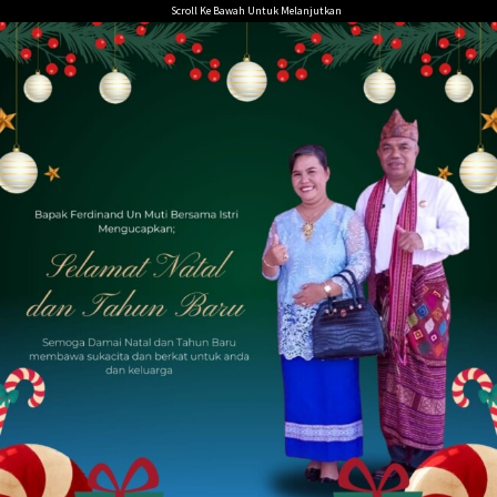
Loncat
Scroll Ke Bawah Untuk Melanjutkan
ke
konten