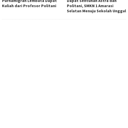
Purnamigran Lembata Dapat
Dapat Sentuhan Astra dan
Kuliah dari Profesor Politani
Politani, SMKN 1 Amarasi
Selatan Menuju Sekolah Unggul