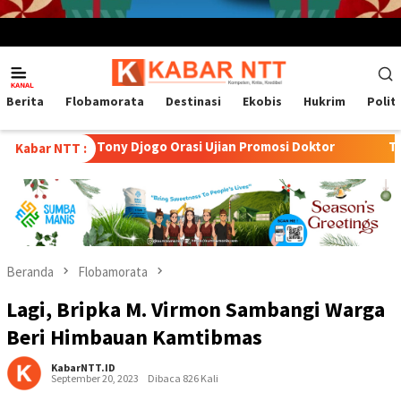
Menu
Mobile
Berita
Flobamorata
Destinasi
Ekobis
Hukrim
Polit
 Tony Djogo Orasi Ujian Promosi Doktor
Transformasi Pet
Kabar NTT :
Beranda
Flobamorata
Lagi, Bripka M. Virmon Sambangi Warga
Beri Himbauan Kamtibmas
KabarNTT.ID
September 20, 2023
Dibaca 826 Kali