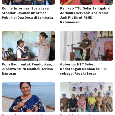
Komisi Informasi Sosialisasi
Pemkab TTU Gelar Sertijab, dr.
Standar Layanan Informasi
Adrianus Berkanis Abi Resmi
Publik di Dua Desa di Lembata
Jadi Plt Dirut RSUD
Kefamenanu
Polri Hadir untuk Pendidikan,
Gubernur NTT Sebut
20 Siswa SMPN Maubeli Terima
Kedatangan Menhan ke TTU
Bantuan
sebagai Rezeki Besar