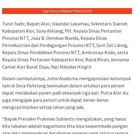
Ingin Punya Website?
Klik Disini!!!
Turut hadir, Bupati Alor, Iskandar Lakamau, Sekretaris Daerah
Kabupaten Alor, Sony Alelang, Plt. Kepala Dinas Pertanian
Provinsi NTT, Joaz B. Oemboe Wanda, Kepala Dinas
Perindustrian dan Perdagangan Provinsi NTT, Soni Zet Libing,
Kepala Dinas Pendidikan Provinsi NTT, Ambrosius Kodo, serta
Kepala Dinas Pertanian Kabupaten Alor, Rasid Miran, bersama
Camat Alor Barat Daya, Yapi Nikodas Hinglir.
Dalam sambutannya, Johni Asadoma mengapresiasi kelompok
tani di Desa Pailelang karenakan dalam setahun para petani
dapat melakukan panen padi sebanyak tiga kali. Putra Alor itu
juga mengajak para petani untuk dapat benar-benar
mengoptimalkan setiap lahan yang ada.
“Bapak Presiden Prabowo Subianto mengatakan, yang harus
kita lakukan adalah bagaimana kita bisa swasembada pangan
atau kita memperkuat ketahanan pangan yang artinya semua