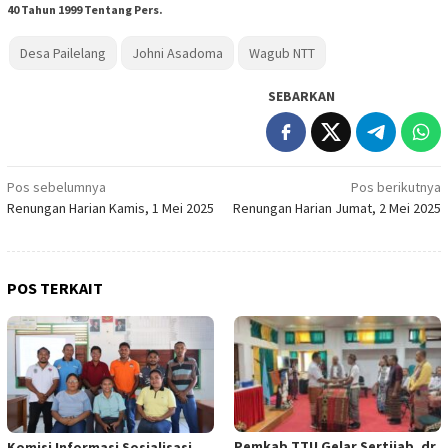
40 Tahun 1999 Tentang Pers.
Desa Pailelang
Johni Asadoma
Wagub NTT
SEBARKAN
Navigasi
Pos sebelumnya
Pos berikutnya
Renungan Harian Kamis, 1 Mei 2025
Renungan Harian Jumat, 2 Mei 2025
pos
POS TERKAIT
Pemkab TTU Gelar Sertijab, dr.
Komisi Informasi Sosialisasi