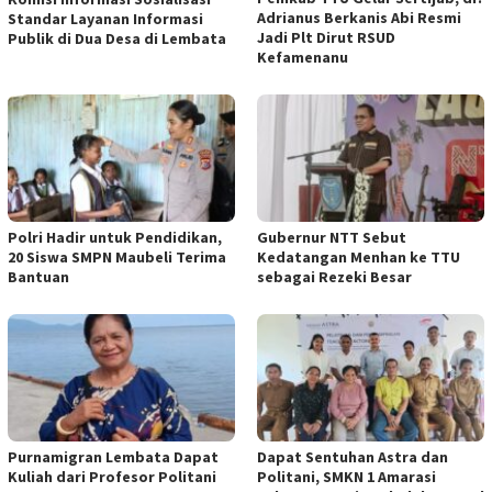
Adrianus Berkanis Abi Resmi
Standar Layanan Informasi
Jadi Plt Dirut RSUD
Publik di Dua Desa di Lembata
Kefamenanu
Polri Hadir untuk Pendidikan,
Gubernur NTT Sebut
20 Siswa SMPN Maubeli Terima
Kedatangan Menhan ke TTU
Bantuan
sebagai Rezeki Besar
Purnamigran Lembata Dapat
Dapat Sentuhan Astra dan
Kuliah dari Profesor Politani
Politani, SMKN 1 Amarasi