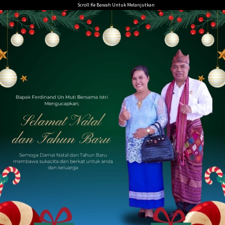
Loncat
Scroll Ke Bawah Untuk Melanjutkan
ke
konten