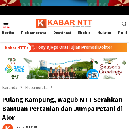
Menu
Mobile
Berita
Flobamorata
Destinasi
Ekobis
Hukrim
Polit
”, Tony Djogo Orasi Ujian Promosi Doktor
Transformasi Pe
Kabar NTT :
Beranda
Flobamorata
Pulang Kampung, Wagub NTT Serahkan
Bantuan Pertanian dan Jumpa Petani di
Alor
KabarNTT.ID