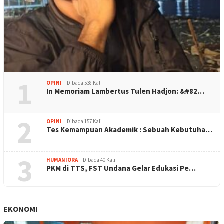
1
OPINI
Dibaca 538 Kali
In Memoriam Lambertus Tulen Hadjon: &#82…
2
OPINI
Dibaca 157 Kali
Tes Kemampuan Akademik : Sebuah Kebutuha…
3
HUMANIORA
Dibaca 40 Kali
PKM di TTS, FST Undana Gelar Edukasi Pe…
EKONOMI