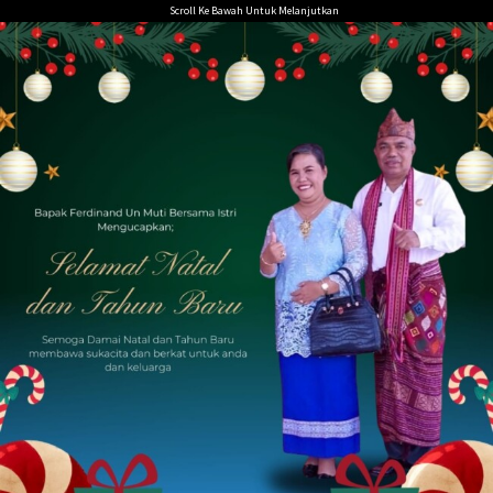
Loncat
Scroll Ke Bawah Untuk Melanjutkan
ke
konten