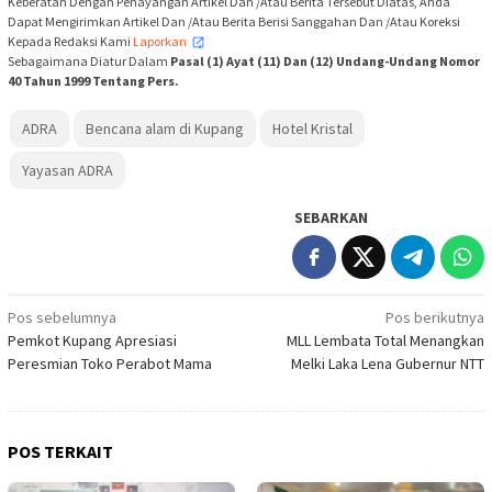
Keberatan Dengan Penayangan Artikel Dan /Atau Berita Tersebut Diatas, Anda
Dapat Mengirimkan Artikel Dan /Atau Berita Berisi Sanggahan Dan /Atau Koreksi
Kepada Redaksi Kami
Laporkan
,
Sebagaimana Diatur Dalam
Pasal (1) Ayat (11) Dan (12) Undang-Undang Nomor
40 Tahun 1999 Tentang Pers.
ADRA
Bencana alam di Kupang
Hotel Kristal
Yayasan ADRA
SEBARKAN
Navigasi
Pos sebelumnya
Pos berikutnya
Pemkot Kupang Apresiasi
MLL Lembata Total Menangkan
pos
Peresmian Toko Perabot Mama
Melki Laka Lena Gubernur NTT
POS TERKAIT