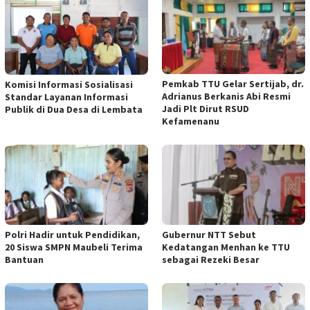
Pemkab TTU Gelar Sertijab, dr.
Komisi Informasi Sosialisasi
Adrianus Berkanis Abi Resmi
Standar Layanan Informasi
Jadi Plt Dirut RSUD
Publik di Dua Desa di Lembata
Kefamenanu
Polri Hadir untuk Pendidikan,
Gubernur NTT Sebut
20 Siswa SMPN Maubeli Terima
Kedatangan Menhan ke TTU
Bantuan
sebagai Rezeki Besar