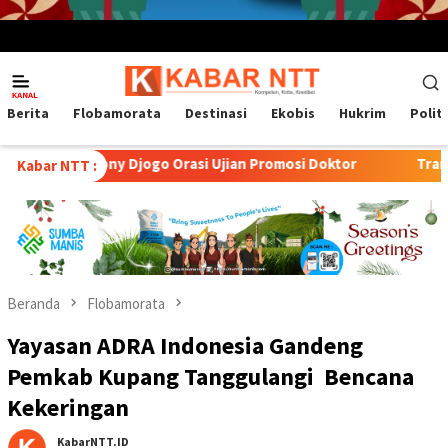
Menu
Mobile
Berita
Flobamorata
Destinasi
Ekobis
Hukrim
Polit
ny Djogo Orasi Ujian Promosi Doktor
Transformasi Peterna
Kabar NTT :
Beranda
Flobamorata
Yayasan ADRA Indonesia Gandeng
Pemkab Kupang Tanggulangi Bencana
Kekeringan
KabarNTT.ID