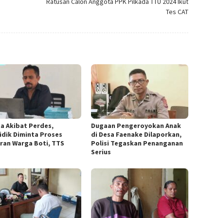
Ratusan Calon Anggota PPK Pilkada TTU 2024 Ikut
Tes CAT
ta Akibat Perdes,
Dugaan Pengeroyokan Anak
idik Diminta Proses
di Desa Faenake Dilaporkan,
ran Warga Boti, TTS
Polisi Tegaskan Penanganan
Serius