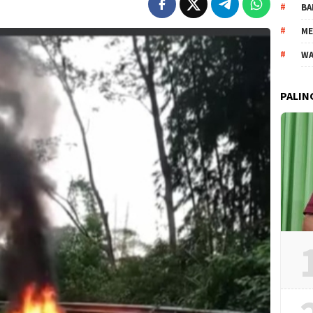
BA
ME
WA
PALIN