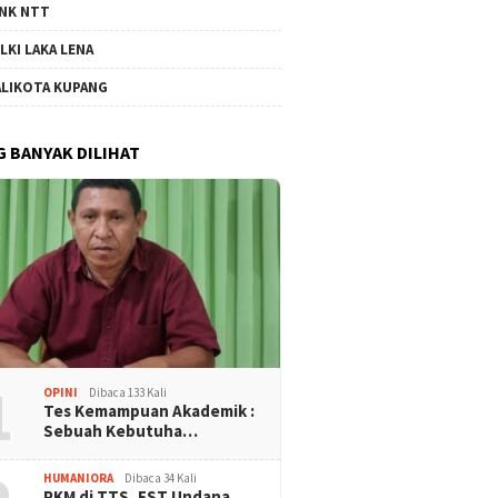
NK NTT
LKI LAKA LENA
LIKOTA KUPANG
G BANYAK DILIHAT
1
OPINI
Dibaca 133 Kali
Tes Kemampuan Akademik :
Sebuah Kebutuha…
HUMANIORA
Dibaca 34 Kali
PKM di TTS, FST Undana