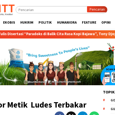
Pencarian
EKOBIS
HUKRIM
POLITIK
HUMANIORA
FEATURE
OPINI
s di Balik Cita Rasa Kopi Bajawa”, Tony Djogo Orasi Ujian Promosi
TOPIK
GO
or Metik Ludes Terbakar
GU