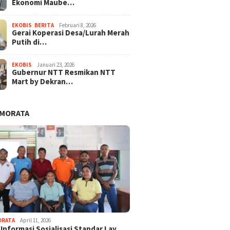
Ekonomi Maube…
EKOBIS
,
BERITA
Februari 8, 2026
Gerai Koperasi Desa/Lurah Merah
Putih di…
EKOBIS
Januari 23, 2026
Gubernur NTT Resmikan NTT
Mart by Dekran…
AMORATA
ORATA
April 11, 2026
 Informasi Sosialisasi Standar Lay…