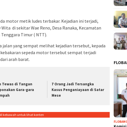
a motor metik ludes terbakar. Kejadian ini terjadi,
00 Wita di sekitar Wae Reno, Desa Ranaka, Kecamatan
 Tenggara Timur ( NTT).
a jalan yang sempat melihat kejadian tersebut, kepada
kebakaran sepeda motor tersebut sempat terjadi
dari arah barat.
FLOB
 Tewas di Tangan
7 Orang Jadi Tersangka
ponakan Gara-gara
Kasus Penganiayaan di Satar
mpah
Mese
oll kebawah untuk lihat konten
FLOBAM
Komisi