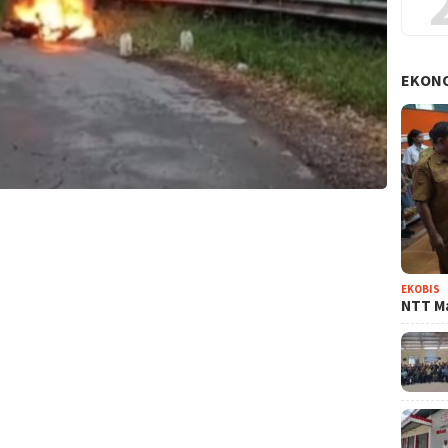
EKON
EKOBIS
NTT Ma