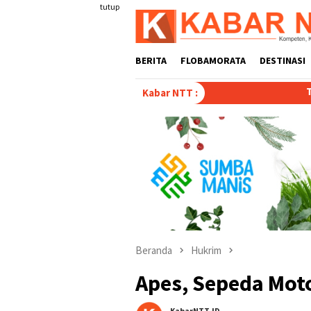
Loncat
tutup
ke
konten
BERITA
FLOBAMORATA
DESTINASI
Tulis Disertasi “Paradok
Kabar NTT :
Beranda
Hukrim
Apes, Sepeda Mot
KabarNTT.ID