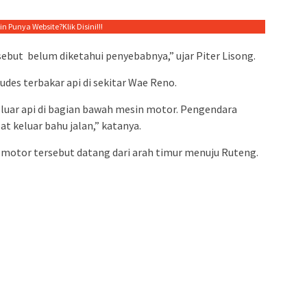
gin Punya Website?
Klik Disini!!!
but belum diketahui penyebabnya,” ujar Piter Lisong.
udes terbakar api di sekitar Wae Reno.
eluar api di bagian bawah mesin motor. Pengendara
 keluar bahu jalan,” katanya.
 motor tersebut datang dari arah timur menuju Ruteng.