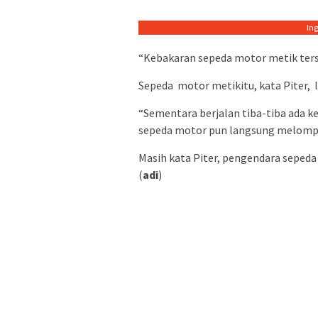
In
“Kebakaran sepeda motor metik terse
Sepeda motor metikitu, kata Piter, l
“Sementara berjalan tiba-tiba ada k
sepeda motor pun langsung melompat
Masih kata Piter, pengendara sepeda
(
adi
)