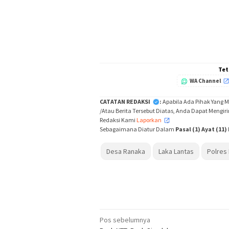
Tet
WA Channel
CATATAN REDAKSI
:
Apabila Ada Pihak Yang 
/Atau Berita Tersebut Diatas, Anda Dapat Mengir
Redaksi Kami
Laporkan
,
Sebagaimana Diatur Dalam
Pasal (1) Ayat (11
Desa Ranaka
Laka Lantas
Polres
Navigasi
Pos sebelumnya