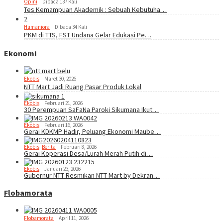
Opini
Dibaca 137 Kali
Tes Kemampuan Akademik : Sebuah Kebutuha…
2
Humaniora
Dibaca 34 Kali
PKM di TTS, FST Undana Gelar Edukasi Pe…
Ekonomi
Ekobis
Maret 30, 2026
NTT Mart Jadi Ruang Pasar Produk Lokal
Ekobis
Februari 21, 2026
30 Perempuan SaFaNa Paroki Sikumana Ikut…
Ekobis
Februari 16, 2026
Gerai KDKMP Hadir, Peluang Ekonomi Maube…
Ekobis
,
Berita
Februari 8, 2026
Gerai Koperasi Desa/Lurah Merah Putih di…
Ekobis
Januari 23, 2026
Gubernur NTT Resmikan NTT Mart by Dekran…
Flobamorata
Flobamorata
April 11, 2026