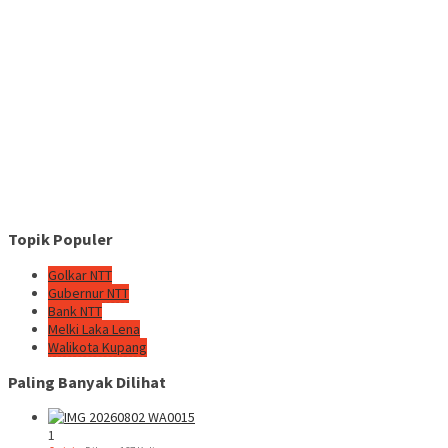
Topik Populer
Golkar NTT
Gubernur NTT
Bank NTT
Melki Laka Lena
Walikota Kupang
Paling Banyak Dilihat
1