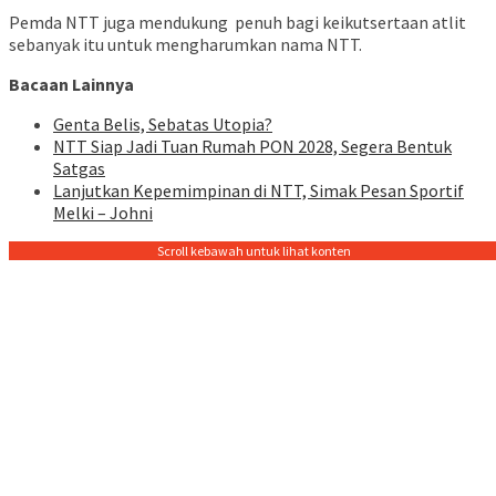
Pemda NTT juga mendukung penuh bagi keikutsertaan atlit
sebanyak itu untuk mengharumkan nama NTT.
Bacaan Lainnya
Genta Belis, Sebatas Utopia?
NTT Siap Jadi Tuan Rumah PON 2028, Segera Bentuk
Satgas
Lanjutkan Kepemimpinan di NTT, Simak Pesan Sportif
Melki – Johni
Scroll kebawah untuk lihat konten