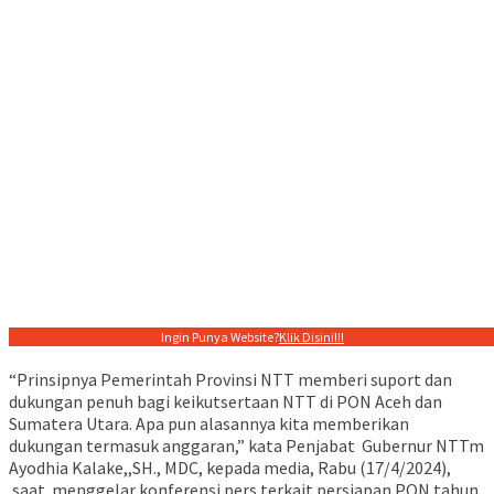
Ingin Punya Website?
Klik Disini!!!
“Prinsipnya Pemerintah Provinsi NTT memberi suport dan
dukungan penuh bagi keikutsertaan NTT di PON Aceh dan
Sumatera Utara. Apa pun alasannya kita memberikan
dukungan termasuk anggaran,” kata Penjabat Gubernur NTTm
Ayodhia Kalake,,SH., MDC, kepada media, Rabu (17/4/2024),
saat menggelar konferensi pers terkait persiapan PON tahun