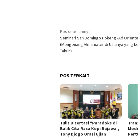
Navigasi
Pos sebelumnya
Seminari San Domingo Hokeng -Ad Orient
pos
(Mengenang Almamater di Usianya yang k
Tahun)
POS TERKAIT
Tulis Disertasi “Paradoks di
Tran
Balik Cita Rasa Kopi Bajawa”,
Mode
Tony Djogo Orasi Ujian
Pert