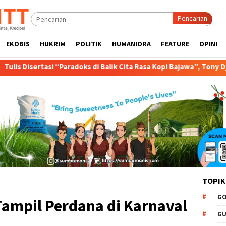
Pencarian
EKOBIS
HUKRIM
POLITIK
HUMANIORA
FEATURE
OPINI
adoks di Balik Cita Rasa Kopi Bajawa”, Tony Djogo Orasi Ujian Pro
TOPIK
GO
ampil Perdana di Karnaval
GU