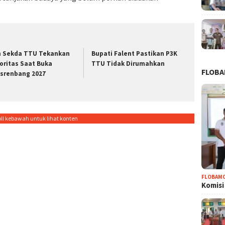
h Sekda TTU Tekankan
Bupati Falent Pastikan P3K
ioritas Saat Buka
TTU Tidak Dirumahkan
FLOB
srenbang 2027
oll kebawah untuk lihat konten
FLOBAM
Komisi