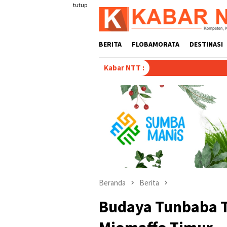
Loncat
tutup
ke
konten
BERITA
FLOBAMORATA
DESTINASI
Tulis Disertasi “Par
Kabar NTT :
Beranda
Berita
Budaya Tunbaba T