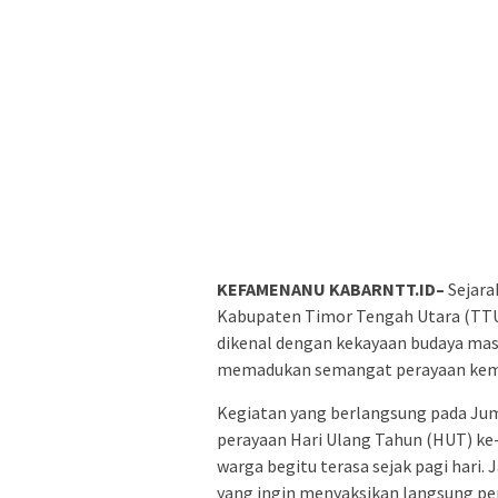
KEFAMENANU KABARNTT.ID–
Sejara
Kabupaten Timor Tengah Utara (TTU).
dikenal dengan kekayaan budaya mas
memadukan semangat perayaan keme
Kegiatan yang berlangsung pada Juma
perayaan Hari Ulang Tahun (HUT) ke
warga begitu terasa sejak pagi hari.
yang ingin menyaksikan langsung pe