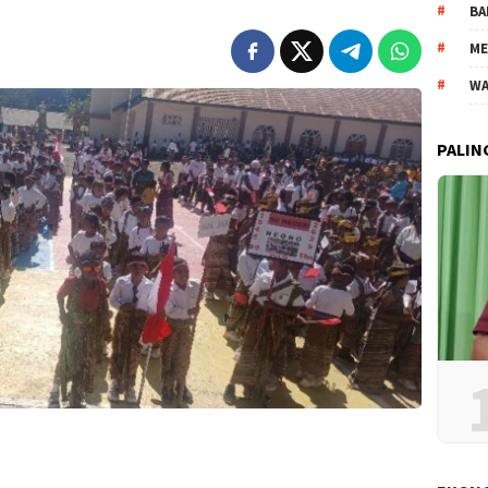
BA
ME
WA
PALIN