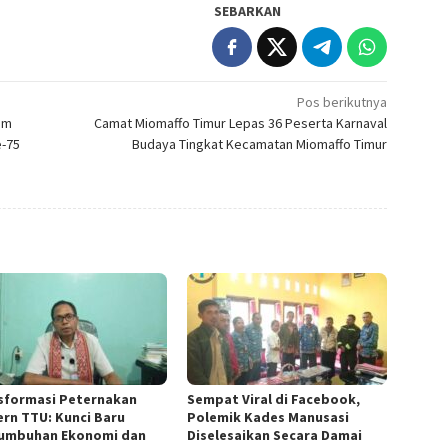
SEBARKAN
Pos berikutnya
em
Camat Miomaffo Timur Lepas 36 Peserta Karnaval
e-75
Budaya Tingkat Kecamatan Miomaffo Timur
sformasi Peternakan
Sempat Viral di Facebook,
rn TTU: Kunci Baru
Polemik Kades Manusasi
umbuhan Ekonomi dan
Diselesaikan Secara Damai