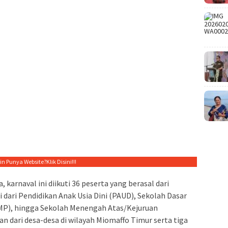
gin Punya Website?
Klik Disini!!!
 karnaval ini diikuti 36 peserta yang berasal dari
 dari Pendidikan Anak Usia Dini (PAUD), Sekolah Dasar
MP), hingga Sekolah Menengah Atas/Kejuruan
an dari desa-desa di wilayah Miomaffo Timur serta tiga