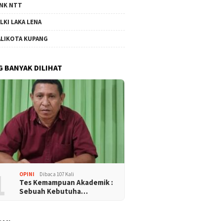
NK NTT
LKI LAKA LENA
LIKOTA KUPANG
G BANYAK DILIHAT
1
OPINI
Dibaca 107 Kali
Tes Kemampuan Akademik :
Sebuah Kebutuha…