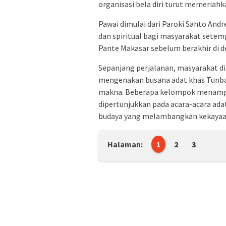
organisasi bela diri turut memeriahk
Pawai dimulai dari Paroki Santo Andr
dan spiritual bagi masyarakat setem
Pante Makasar sebelum berakhir di 
Sepanjang perjalanan, masyarakat d
mengenakan busana adat khas Tunbab
makna. Beberapa kelompok menampilk
dipertunjukkan pada acara-acara ad
budaya yang melambangkan kekayaan 
Halaman:
1
2
3