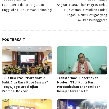
Navigasi
191 Peserta dari 8 Perguruan
Angkat Bicara, Pihak Imigrasi Kelas
pos
Tinggi di NTT Adu Inovasi Teknologi
II TPI Atambua Pastikan Tindak
Tegas Oknum Petugas yang
Lakukan Pelanggaran
POS TERKAIT
Tulis Disertasi “Paradoks di
Transformasi Peternakan
Balik Cita Rasa Kopi Bajawa”,
Modern TTU: Kunci Baru
Tony Djogo Orasi Ujian
Pertumbuhan Ekonomi dan
Promosi Doktor
Kesejahteraan NTT