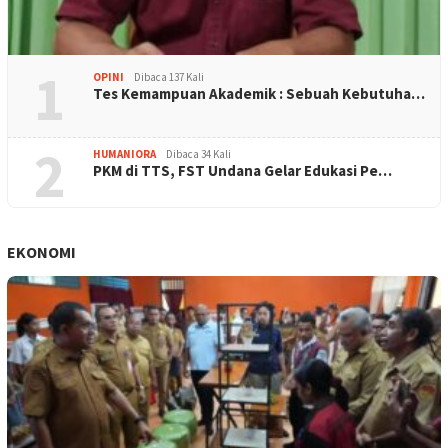
1
OPINI
Dibaca 137 Kali
Tes Kemampuan Akademik : Sebuah Kebutuha…
2
HUMANIORA
Dibaca 34 Kali
PKM di TTS, FST Undana Gelar Edukasi Pe…
EKONOMI