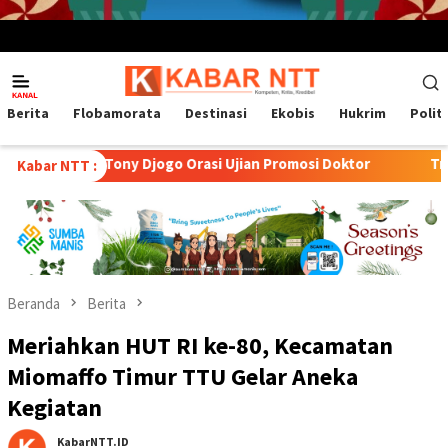
Menu
Mobile
Berita
Flobamorata
Destinasi
Ekobis
Hukrim
Polit
 Tony Djogo Orasi Ujian Promosi Doktor
Transformasi Pete
Kabar NTT :
Beranda
Berita
Meriahkan HUT RI ke-80, Kecamatan
Miomaffo Timur TTU Gelar Aneka
Kegiatan
KabarNTT.ID