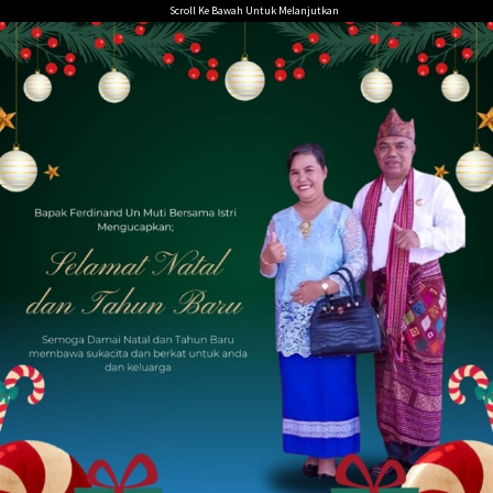
Loncat
Scroll Ke Bawah Untuk Melanjutkan
ke
konten