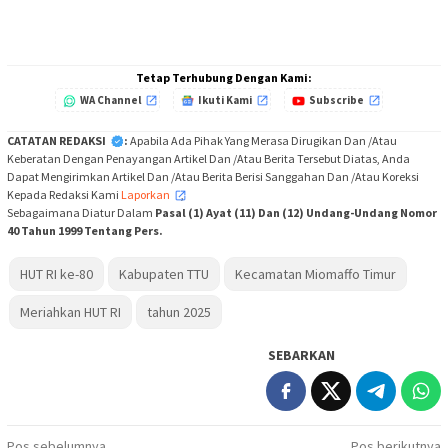
Tetap Terhubung Dengan Kami:
WA Channel
Ikuti Kami
Subscribe
CATATAN REDAKSI
:
Apabila Ada Pihak Yang Merasa Dirugikan Dan /Atau
Keberatan Dengan Penayangan Artikel Dan /Atau Berita Tersebut Diatas, Anda
Dapat Mengirimkan Artikel Dan /Atau Berita Berisi Sanggahan Dan /Atau Koreksi
Kepada Redaksi Kami
Laporkan
,
Sebagaimana Diatur Dalam
Pasal (1) Ayat (11) Dan (12) Undang-Undang Nomor
40 Tahun 1999 Tentang Pers.
HUT RI ke-80
Kabupaten TTU
Kecamatan Miomaffo Timur
Meriahkan HUT RI
tahun 2025
SEBARKAN
Pos sebelumnya
Pos berikutnya